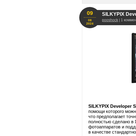
09
SILKYPIX Deve
pooshock
| 1 комме
08
2024
SILKYPIX Developer S
помощи которого можн
что предполагает точ
полностью сделано в 
фотоаппаратов и под
в качестве стандартн