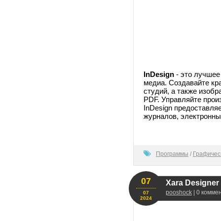
InDesign
- это лучшее
медиа. Создавайте кр
студий, а также изоб
PDF. Управляйте прои
InDesign предоставля
журналов, электронных
100
Программы
/
Графичес
07
Xara Designer
pooshock
| 0 комме
07
2024