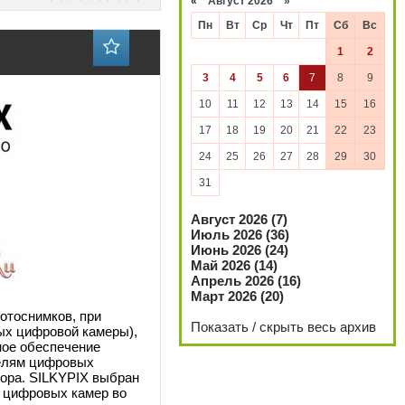
«
Август 2026 »
Пн
Вт
Ср
Чт
Пт
Сб
Вс
1
2
3
4
5
6
7
8
9
10
11
12
13
14
15
16
17
18
19
20
21
22
23
24
25
26
27
28
29
30
31
Август 2026 (7)
Июль 2026 (36)
Июнь 2026 (24)
Май 2026 (14)
Апрель 2026 (16)
Март 2026 (20)
отоснимков, при
Показать / скрыть весь архив
ых цифровой камеры),
ное обеспечение
делям цифровых
ора. SILKYPIX выбран
й цифровых камер во