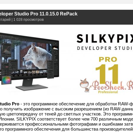
loper Studio Pro 11.0.15.0 RePack
нтарий | 1 028 просмотров
tudio Pro
- это программное обеспечение для обработки RAW-ф
о получить изображение с высоким разрешением (из RAW-данн
ную цветопередачу от теней до светлых участков. Это программ
Японии. SILKYPIX соответствует более чем 700 различным мо
держивается профессиональными фотографами и ошибками затв
ого программного обеспечения для большинства производителе