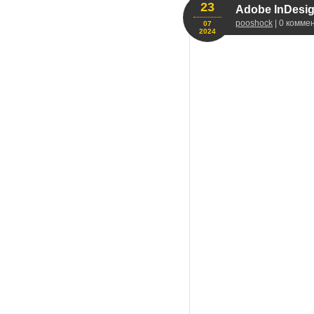
23
Adobe InDesign
pooshock
| 0 комме
07
2024