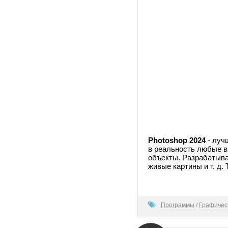
Photoshop 2024
- луч
в реальность любые в
объекты. Разрабатыва
живые картины и т. д.
100
Программы
/
Графичес