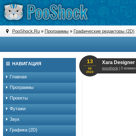
PooShock.Ru
»
Программы
»
Графические редакторы (2D)
13
Xara Designer
НАВИГАЦИЯ
pooshock
| 0 комме
08
2024
Главная
Программы
Проекты
Футажи
Звук
Графика (2D)