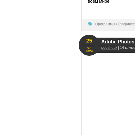
всем мире.
100
Программы
/
Графичес
25
Adobe Photosh
pooshock
| 14 комм
07
2024