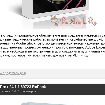
 в отрасли программное обеспечение для создания макетов стр
асивые графические работы, используя типографические шрифт
ражения из Adobe Stock. Быстро делитесь контентом и коммента
зводственным процессом легко и просто с помощью Adobe Exper
ет все необходимые инструменты для создания и публикации кн
 книг, постеров, интерактивных документов PDF и т.д.
кие редакторы (2D)
 Pro+ 24.1.1.69723 RePack
нтариев | 1 440 просмотров