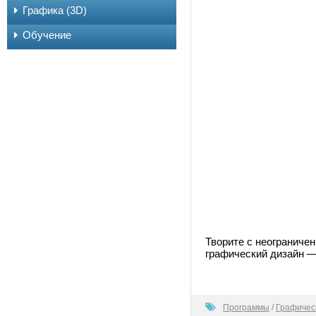
Графика (3D)
Обучение
Творите с неограниче
графический дизайн —
100
Программы
/
Графичес