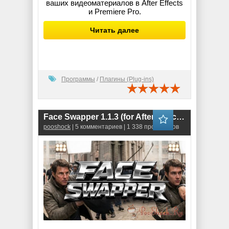
ваших видеоматериалов в After Effects
и Premiere Pro.
Читать далее
Программы
/
Плагины (Plug-ins)
Face Swapper 1.1.3 (for After Effects & Pr Pro)
pooshock
| 5 комментариев | 1 338 просмотров