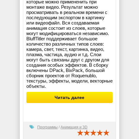
которые можно примененить при
монтаже видео. Результат можно
просматривать в реальном времени с
последующим экспортом в картинку
или видеофайл. Вся создаваемая
анимация состоит из слоев, которые
могут модифицироваться независимо.
BluffTitler поддерживает большое
количество различных типов слоев:
камера, свет, текст, картинка, видео,
плазма, частица, аудио и т.д. Слои
могут быть связаны друг с другом для
создания особых эффектов. В сборку
включены DPack, BixPack, большой
сборник проектов от Roquenublo,
текстуры, эффекты, модели, векторные
объекты.
Читать далее
Программы
/
Анимация и 3D