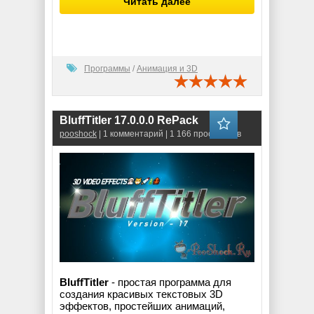
Читать далее
Программы
/
Анимация и 3D
BluffTitler 17.0.0.0 RePack
pooshock
| 1 комментарий | 1 166 просмотров
BluffTitler
- простая программа для
создания красивых текстовых 3D
эффектов, простейших анимаций,