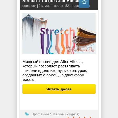
Stretch 1.1.0 (for After Effects)
pooshock
| 0 комментариев | 521 просмотров
Мощный плагин для After Effects,
который позволяет растягивать
пиксели вдоль изогнутых контуров,
созданных с помощью двух форм
масок.
Читать далее
Программы
/
Плагины (Plug-ins)