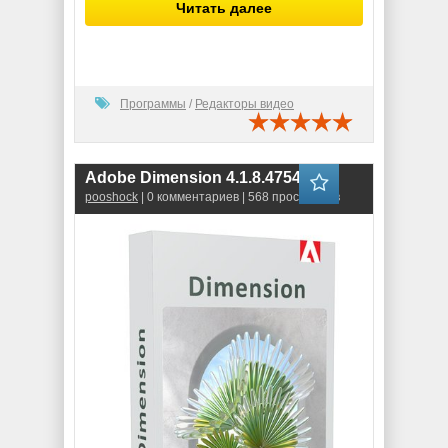
Читать далее
Программы
/
Редакторы видео
Adobe Dimension 4.1.8.4754
pooshock
| 0 комментариев | 568 просмотров