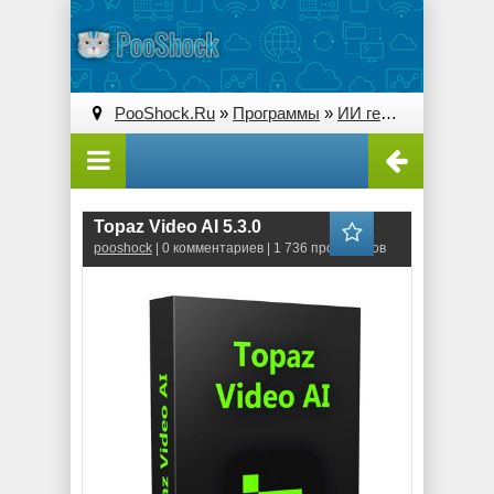
PooShock.Ru
»
Программы
»
ИИ генерации и преобразования
Topaz Video AI 5.3.0
pooshock
| 0 комментариев | 1 736 просмотров