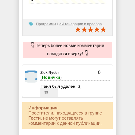
Программы
/
ИИ генерации и преобразования
👇 Теперь более новые комментарии
находятся вверху! 👇
0
Zick Ryder
(
Новички
)
Файл был удалён. :(
Информация
Посетители, находящиеся в группе
Гости
, не могут оставлять
комментарии к данной публикации.