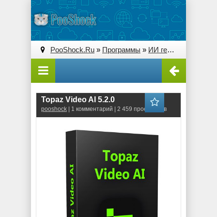
PooShock.Ru
»
Программы
»
ИИ генерации и преобразования
Topaz Video AI 5.2.0
pooshock
| 1 комментарий | 2 459 просмотров