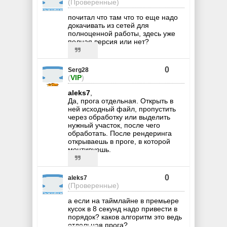
(Проверенные)
почитал что там что то еще надо
докачивать из сетей для
полноценной работы, здесь уже
полная версия или нет?
0
Serg28
(
VIP
)
aleks7
,
Да, прога отдельная. Открыть в
ней исходный файл, пропустить
через обработку или выделить
нужный участок, после чего
обработать. После рендеринга
открываешь в проге, в которой
монтируешь.
0
aleks7
(Проверенные)
а если на таймлайне в премьере
кусок в 8 секунд надо привести в
порядок? каков алгоритм это ведь
отдельная прога?