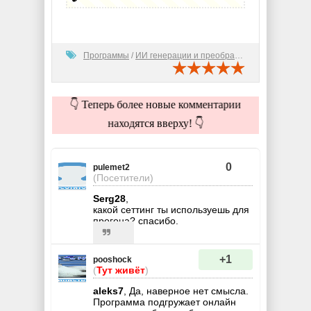
Программы
/
ИИ генерации и преобразования
👇 Теперь более новые комментарии
находятся вверху! 👇
0
pulemet2
(Посетители)
Serg28
,
какой сеттинг ты используешь для
прогона? спасибо.
+1
pooshock
(
Тут живёт
)
aleks7
, Да, наверное нет смысла.
Программа подгружает онлайн