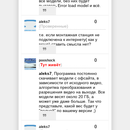
все модели, без них будет
выдавать Error load model и всё.
0
aleks7
(Проверенные)
т.е. если монтажная станция не
подключена к интернету( как у
меня) ставить смысла нет?
0
pooshock
(
Тут живёт
)
aleks7
, Программа постоянно
скачивает модели с офсайта, в
зависимости от исходного видео,
алгоритма преобразования и
разрешения видео на выходе. Все
модели весят около 20 ГБ, а
может уже даже больше. Так что
представьте, какой вес будет у
"полной" по вашему версии ;)
0
aleks7