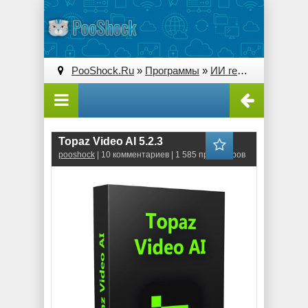
PooShock.Ru
»
Программы
»
ИИ генерации и преобразования
Topaz Video AI 5.2.3
pooshock
| 10 комментариев | 1 585 просмотров