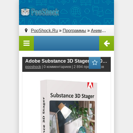
PooShock.Ru
»
Программы
»
Анимация и 3D
» Ado
Adobe Substance 3D Stager (1.0.0.5070) RePack
pooshock
| 0 комментариев | 2 894 просмотров