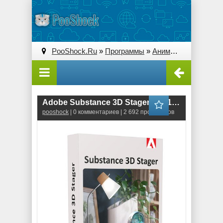
PooShock.Ru
»
Программы
»
Анимация и 3D
» Ado
Adobe Substance 3D Stager (1.0.1.5219) RePack
pooshock
| 0 комментариев | 2 692 просмотров