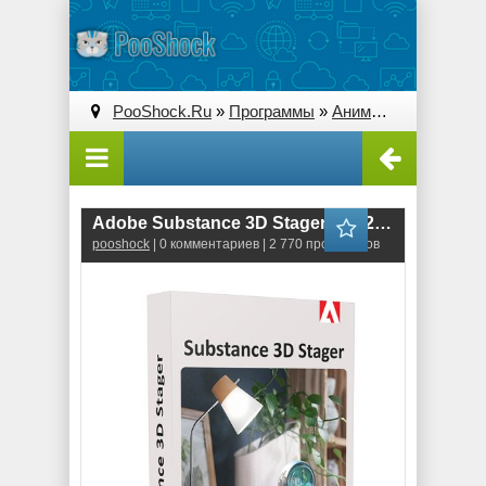
PooShock.Ru
»
Программы
»
Анимация и 3D
» Ado
Adobe Substance 3D Stager (1.1.2.5207) RePack
pooshock
| 0 комментариев | 2 770 просмотров