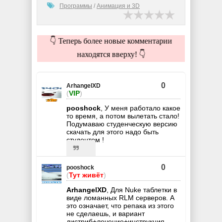
Программы
/
Анимация и 3D
👇 Теперь более новые комментарии
находятся вверху! 👇
0
ArhangelXD
(
VIP
)
pooshock
, У меня работало какое
то время, а потом вылетать стало!
Подумаваю студенческую версию
скачать для этого надо быть
студентом !
0
pooshock
(
Тут живёт
)
ArhangelXD
, Для Nuke таблетки в
виде ломанных RLM серверов. А
это означает, что репака из этого
не сделаешь, и вариант
дистриб+лечение+инструкция