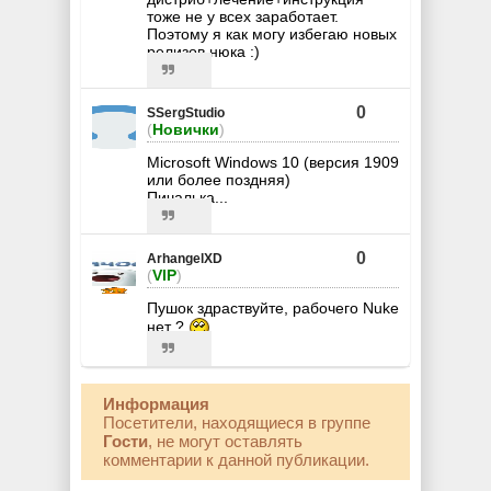
тоже не у всех заработает.
Поэтому я как могу избегаю новых
релизов нюка :)
0
SSergStudio
(
Новички
)
Microsoft Windows 10 (версия 1909
или более поздняя)
Пичалька...
0
ArhangelXD
(
VIP
)
Пушок здраствуйте, рабочего Nuke
нет ?
Информация
Посетители, находящиеся в группе
Гости
, не могут оставлять
комментарии к данной публикации.