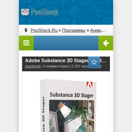
PooShock.Ru
»
Программы
»
Анимация и 3D
» Ado
Adobe Substance 3D Stager (1.0.2.5541) RePack
pooshock
| 4 комментария | 2 297 просмотров