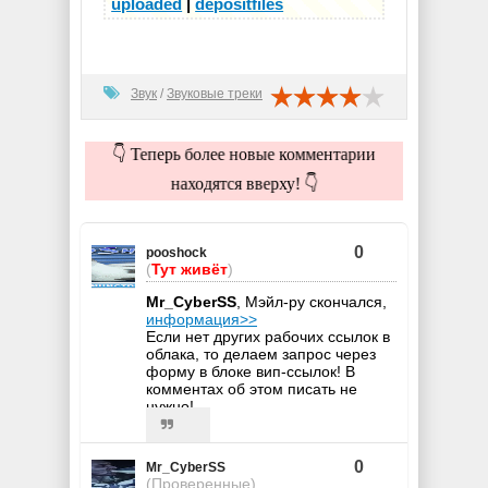
uploaded
|
depositfiles
Звук
/
Звуковые треки
👇 Теперь более новые комментарии
находятся вверху! 👇
0
pooshock
(
Тут живёт
)
Mr_CyberSS
, Мэйл-ру скончался,
информация>>
Если нет других рабочих ссылок в
облака, то делаем запрос через
форму в блоке вип-ссылок! В
комментах об этом писать не
нужно!
0
Mr_CyberSS
(Проверенные)