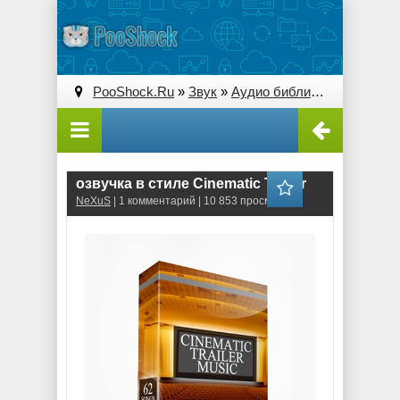
PooShock.Ru
»
Звук
»
Аудио библиотеки
» озвучка
озвучка в стиле Cinematic Trailer
NeXuS
| 1 комментарий | 10 853 просмотров