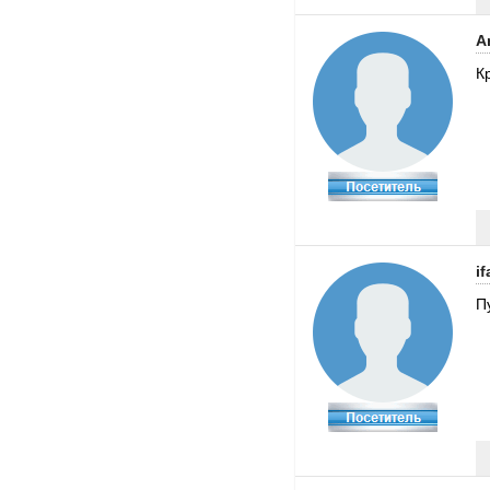
A
К
i
П