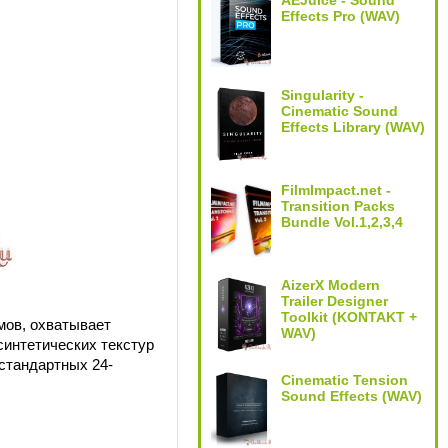
AEJuice - Sound
Effects Pro (WAV)
Singularity -
Cinematic Sound
Effects Library (WAV)
FilmImpact.net -
Transition Packs
Bundle Vol.1,2,3,4
AizerX Modern
Trailer Designer
Toolkit (KONTAKT +
ьмов, охватывает
WAV)
синтетических текстур
стандартных 24-
Cinematic Tension
Sound Effects (WAV)