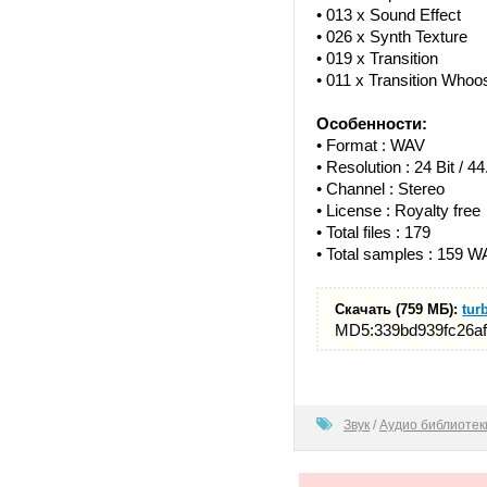
• 013 x Sound Effect
• 026 x Synth Texture
• 019 x Transition
• 011 x Transition Whoo
Особенности:
• Format : WAV
• Resolution : 24 Bit / 4
• Channel : Stereo
• License : Royalty free
• Total files : 179
• Total samples : 159 
Скачать (759 МБ):
tur
MD5:339bd939fc26a
100
Звук
/
Аудио библиотек