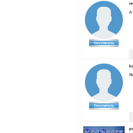
r
А
k
Я
p