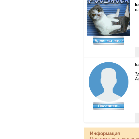
k
п
k
З
A
Информация
Посетители, находящи