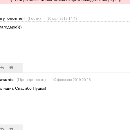
erry_oconnell
(Гости)
10 мая 2019 14:48
лагодарю)))
krsonic
(Проверенные)
10 февраля 2019 20:18
олищит, Спасибо Пушок!