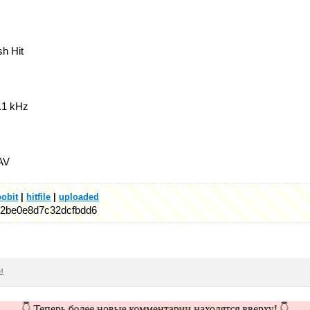
sh Hit
4.1 kHz
WAV
bobit
|
hitfile
|
uploaded
f2be0e8d7c32dcfbdd6
и
👇 Теперь более новые комментарии находятся вверху! 👇