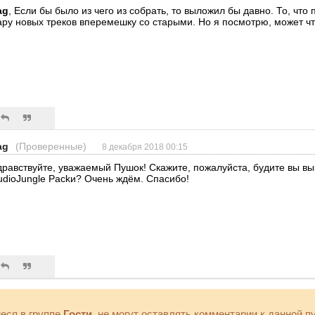
ag
, Если бы было из чего из собрать, то выложил бы давно. То, что 
ару новых треков вперемешку со старыми. Но я посмотрю, может что
ag
(Проверенные)
8 декабря 2018 00:15
дравствуйте, уважаемый Пушок! Скажите, пожалуйста, будите вы в
udioJungle Packи? Очень ждём. Спасибо!
еся в группе
Гости
, не могут оставлять комментарии к данной п