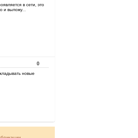
появляется в сети, это
 и выложу...
0
ыкладывать новые
убликации.