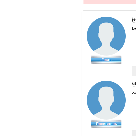
j
Б
u
Х