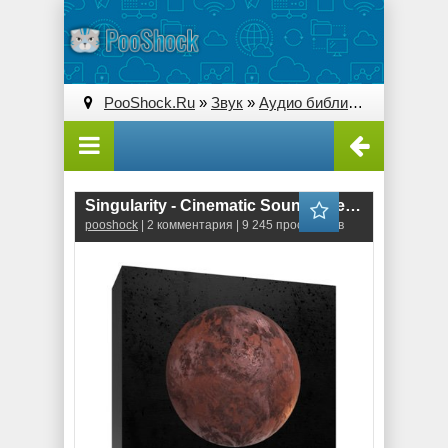
PooShock.Ru
»
Звук
»
Аудио библиотеки
» Singula
Singularity - Cinematic Sound Effects Library (WAV)
pooshock
| 2 комментария | 9 245 просмотров