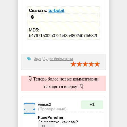
Скачать:
turbobit
🔒
MD5:
b4767150f2b0721ef3b4802d07fb582f
Звук
/
Аудио библиотеки
👇 Теперь более новые комментарии
находятся вверху! 👇
+1
vomas2
(Проверенные)
FacePuncher
,
Да неплохо, как сам?