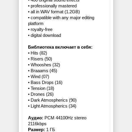
• professionally mastered
• all in WAV format (1.2GB)
• compatible with any major editing
platform
• royalty-free
• digital download
Библиотека включает в себя:
• Hits (82)
• Risers (50)
• Whooshes (32)
• Braaams (45)
• Wind (07)
• Bass Drops (16)
• Tension (18)
• Drones (26)
• Dark Atmospherics (90)
• Light Atmospherics (34)
Аудио:
PCM 44100Hz stereo
2116kbps
Размер:
1 ГБ