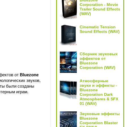
Bluezone
Corporation - Movie
Trailer Sound Effects
(WAV)
Cinematic Tension
Sound Effects (WAV)
Сборник звуковых
эффектов от
Bluezone
Corporation (WAV)
фектов от
Bluezone
ологических звуков,
Атмосферные
звуки и эффекты -
нты были созданы
Bluezone
ютерным играм.
Corporation Dark
Atmospheres & SFX
01 (WAV)
Звуковые эффекты
Bluezone
Corporation Blaster