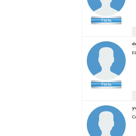
d
F
y
С