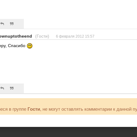
ownuptotheend
(Гости)
6 февраля 2012 15:57
еру, Спасибо
еся в группе
Гости
, не могут оставлять комментарии к данной п