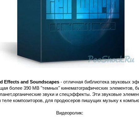
nd Effects and Soundscapes
- отличная библиотека звуковых эф
щая более 390 MB "темных" кинематографических элементов, би
планет,органические звуки и спецэффекты. Эти звуковые элеме
и теле композиторов, для продюсеров пишущих музыку к компь
Видеоролик: