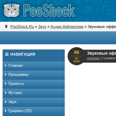
PooShock.Ru
»
Звук
»
Аудио библиотеки
» Звуковые эффект
06
НАВИГАЦИЯ
cameran
| 5 коммен
02
2012
Главная
Программы
Проекты
Футажи
Звук
Графика (2D)