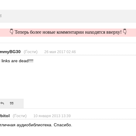
и
👇 Теперь более новые комментарии находятся вверху! 👇
immyBG30
(Гости)
26 мая 2017 02:46
l links are dead!!!!
bitol
(Гости)
10 января 2013 13:39
тличная аудиобиблиотека. Спасибо.