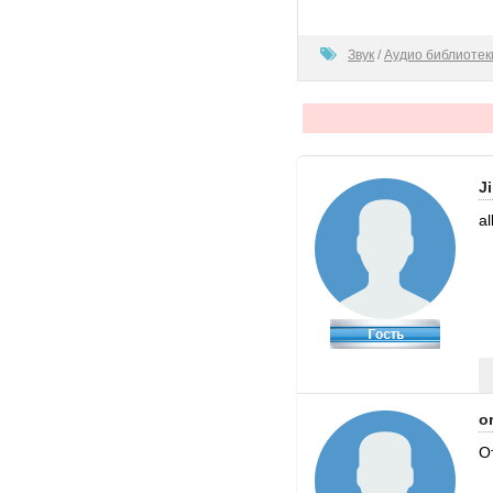
100
Звук
/
Аудио библиотек
J
al
or
О