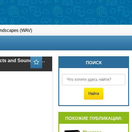
oundscapes (WAV)
Звуковые эффекты - Bluezone Corporation Xen World Sci Fi Sound Effects and Soundscapes (WAV)
ПОИСК
ПОХОЖИЕ ПУБЛИКАЦИИ: