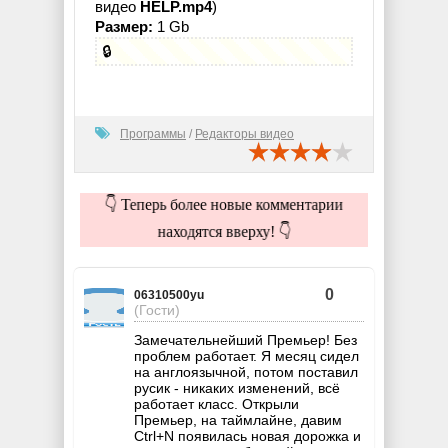
видео
HELP.mp4
)
Размер:
1 Gb
🔒
Программы
/
Редакторы видео
👇 Теперь более новые комментарии
находятся вверху! 👇
0
06310500yu
(Гости)
Замечательнейший Премьер! Без
проблем работает. Я месяц сидел
на англоязычной, потом поставил
русик - никаких изменений, всё
работает класс. Открыли
Премьер, на таймлайне, давим
Ctrl+N появилась новая дорожка и