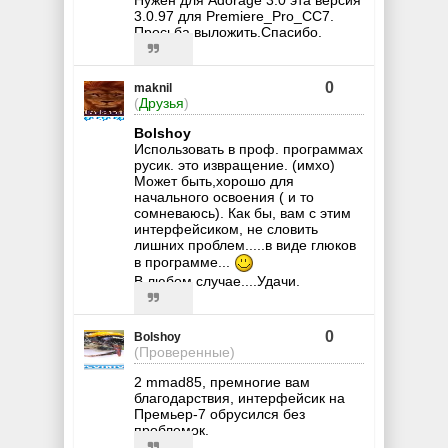
Нужен для Adorage 3.0 эта версия
3.0.97 для Premiere_Pro_CC7.
Просьба выложить.Спасибо.
0
maknil
(
Друзья
)
Bolshoy
Использовать в проф. программах
русик. это извращение. (имхо)
Может быть,хорошо для
начального освоения ( и то
сомневаюсь). Как бы, вам с этим
интерфейсиком, не словить
лишних проблем.....в виде глюков
в программе...
В любом случае....Удачи.
0
Bolshoy
(Проверенные)
2 mmad85, премногие вам
благодарствия, интерфейсик на
Премьер-7 обрусился без
проблемок.