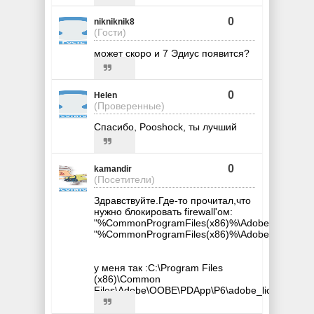
0
nikniknik8
(Гости)
может скоро и 7 Эдиус появится?
0
Helen
(Проверенные)
Спасибо, Pooshock, ты лучший
0
kamandir
(Посетители)
Здравствуйте.Где-то прочитал,что
нужно блокировать firewall'ом:
"%CommonProgramFiles(x86)%\Adobe\OOBE\PDAp
"%CommonProgramFiles(x86)%\Adobe\OOBE\PDAp
у меня так :C:\Program Files
(x86)\Common
Files\Adobe\OOBE\PDApp\P6\adobe_licutil.exe