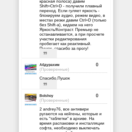
красная полоса) давим
Shift+Ctrl+D - получили плавный
переход. Если гуляет яркость -
блокируем аудио, режем видео, в
местах резки давим Ctrl+D (только
без Shift-а), кидаем на него
Яркость/Контраст. Премьер не
останавливается, а при просчете
участки редактирования
пробегает как реактивный.
Пушок, спасибо за прогу!
0
Абдурахим
(Проверенные)
Спасибо,Пушок
0
Bolshoy
(Проверенные)
2 andrey76, все антивири
ругаются на кейгены, которые и
есть "таблетки" в архиве. На
время распаковки и инсталляции
софта, необходимо выключать