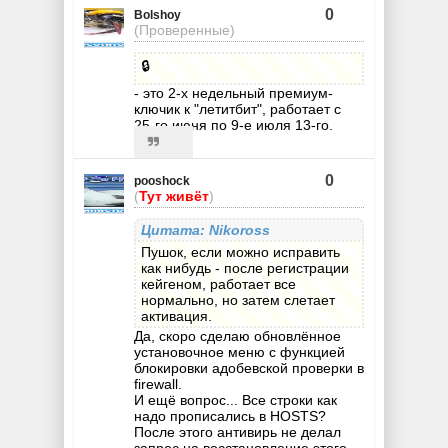
0
Bolshoy
(Проверенные)
🔒
- это 2-х недельный премиум-
ключик к "летитбит", работает с
25-го июня по 9-е июля 13-го.
0
pooshock
(
Тут живёт
)
Цитата: Nikoross
Пушок, если можно исправить
как нибудь - после регистрации
кейгеном, работает все
нормально, но затем слетает
активация.
Да, скоро сделаю обновлённое
установочное меню с функцией
блокировки адобевской проверки в
firewall.
И ещё вопрос... Все строки как
надо прописались в HOSTS?
После этого антивирь не делал