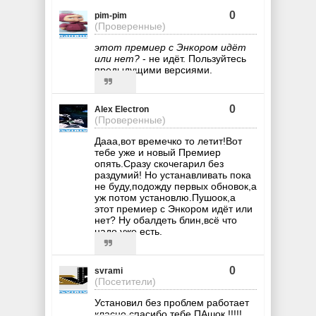
0
pim-pim
(Проверенные)
этот премиер с Энкором идёт
или нет?
- не идёт. Пользуйтесь
предыдущими версиями.
0
Alex Electron
(Проверенные)
Дааа,вот времечко то летит!Вот
тебе уже и новый Премиер
опять.Сразу скочегарил без
раздумий! Но устанавливать пока
не буду,подожду первых обновок,а
уж потом установлю.Пушоок,а
этот премиер с Энкором идёт или
нет? Ну обалдеть блин,всё что
надо уже есть.
0
svrami
(Посетители)
Установил без проблем работает
класно спасибо тебе ПАшок !!!!!