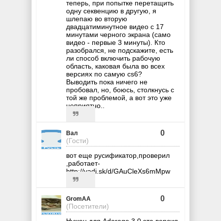
теперь, при попытке перетащить
одну секвенцию в другую, я
шлепаю во вторую
двадцатиминутное видео с 17
минутами черного экрана (само
видео - первые 3 минуты). Кто
разобрался, не подскажите, есть
ли способ включить рабочую
область, каковая была во всех
версиях по самую cs6?
Выводить пока ничего не
пробовал, но, боюсь, столкнусь с
той же проблемой, а вот это уже
неприятно..
0
Вал
(Гости)
вот еще русификатор,проверил
,работает-
http://yadi.sk/d/GAuCleXs6mMpw
0
GromAA
(Посетители)