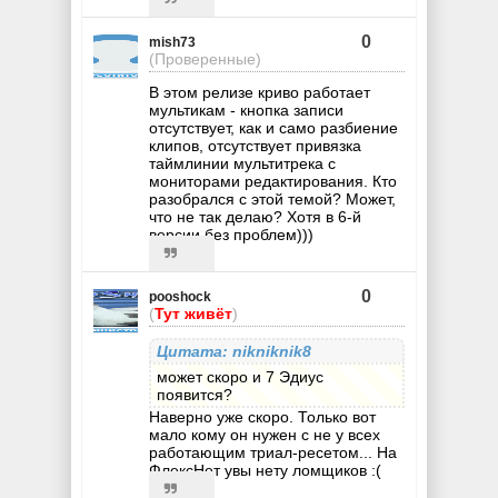
0
mish73
(Проверенные)
В этом релизе криво работает
мультикам - кнопка записи
отсутствует, как и само разбиение
клипов, отсутствует привязка
таймлинии мультитрека с
мониторами редактирования. Кто
разобрался с этой темой? Может,
что не так делаю? Хотя в 6-й
версии без проблем)))
0
pooshock
(
Тут живёт
)
Цитата: nikniknik8
может скоро и 7 Эдиус
появится?
Наверно уже скоро. Только вот
мало кому он нужен с не у всех
работающим триал-ресетом... На
ФлексНет увы нету ломщиков :(