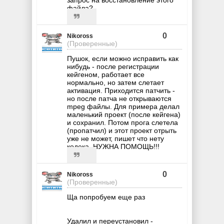
запрос на восстановление этого
файла?
0
Nikoross
(Проверенные)
Пушок, если можно исправить как
нибудь - после регистрации
кейгеном, работает все
нормально, но затем слетает
активация. Приходится патчить -
но после патча не открываются
mpeg файлы. Для примера делал
маленький проект (после кейгена)
и сохранил. Потом прога слетела
(пропатчил) и этот проект отрыть
уже не может, пишет что нету
кодека. НУЖНА ПОМОЩЬ!!!
0
Nikoross
(Проверенные)
Ща попробуем еще раз
Удалил и переустановил -