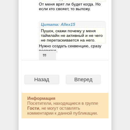
От меня врят ли будет когда. Но
если кто свояет, то выложу.
Цитата: Allex15
Пушок, скажи почему у меня
таймлайн не активный и не чего
не перетаскивается на него.
Нужно создать секвенцию, сразу
появится.
Назад
Вперед
Информация
Посетители, находящиеся в группе
Гости
, не могут оставлять
комментарии к данной публикации.