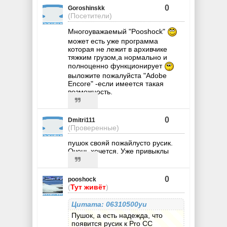
0
Goroshinskk
(Посетители)
Многоуважаемый "Pooshock"
может есть уже программа
которая не лежит в архивчике
тяжким грузом,а нормально и
полноценно функционирует
выложите пожалуйста "Adobe
Encore" -если имеется такая
возможность.
0
Dmitri111
(Проверенные)
пушок свояй пожайлусто русик.
Очень хочется. Уже привыклы
0
pooshock
(
Тут живёт
)
Цитата: 06310500yu
Пушок, а есть надежда, что
появится русик к Pro CC