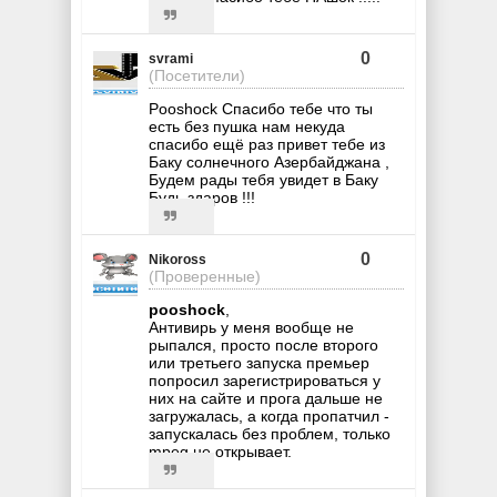
0
svrami
(Посетители)
Pooshock Спасибо тебе что ты
есть без пушка нам некуда
спасибо ещё раз привет тебе из
Баку солнечного Азербайджана ,
Будем рады тебя увидет в Баку
Будь здаров !!!
0
Nikoross
(Проверенные)
pooshock
,
Антивирь у меня вообще не
рыпался, просто после второго
или третьего запуска премьер
попросил зарегистрироваться у
них на сайте и прога дальше не
загружалась, а когда пропатчил -
запускалась без проблем, только
mpeg не открывает.