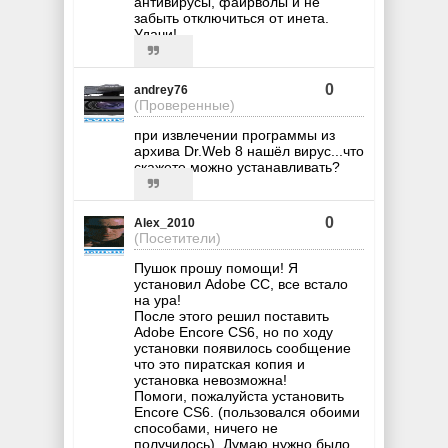
антивирусы, файрволы и не
забыть отключиться от инета.
Удачи!
0
andrey76
(Проверенные)
при извлечении программы из
архива Dr.Web 8 нашёл вирус...что
скажете,можно устанавливать?
0
Alex_2010
(Посетители)
Пушок прошу помощи! Я
установил Adobe CC, все встало
на ура!
После этого решил поставить
Adobe Encore CS6, но по ходу
установки появилось сообщение
что это пиратская копия и
установка невозможна!
Помоги, пожалуйста установить
Encore CS6. (пользовался обоими
способами, ничего не
получилось). Думаю нужно было