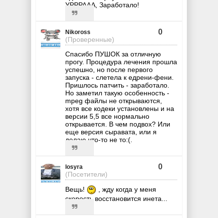
УРРРААА, Заработало!
0
Nikoross
(Проверенные)
Спасибо ПУШОК за отличную
прогу. Процедура лечения прошла
успешно, но после первого
запуска - слетела к едрени-фени.
Пришлось патчить - заработало.
Но заметил такую особенность -
mpeg файлы не открываются,
хотя все кодеки установлены и на
версии 5,5 все нормально
открывается. В чем подвох? Или
еще версия сыравата, или я
делаю что-то не то:(.
0
losyra
(Посетители)
Вещь!
, жду когда у меня
скорость восстановится инета...