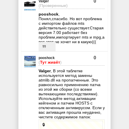
0
Valger
(Проверенные)
pooshock
,
Понял,спасибо. Но вот проблема
с импортом файлов mts
действительно существует.Старая
версия 7.00 работает без
проблем,импортирует mts и mpg,а
вот этот не хочет ни в какую(((
0
pooshock
(
Тут живёт
)
Valger
, В этой таблетке
используется метод замены
atmlib.dll на пропатченные. Это
равносильно применению патча
из этой же сборки (со всеми
вытекающими последствиями).
Используйте метод активации
кейгеном и патчем HOSTS с
отключенным антивирусом. Если у
вас активация прошла неудачно,
чистите содержимое папок:
🔒