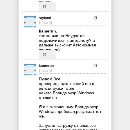
нечего.
0
styland
(Гости)
kamerun
,
так нажми на Неудаётся
подключиться к интернету? а
дальше выскочит Автономная
активация)
0
kamerun
(Гости)
Пушок! Все
проверил,подключений нет,в
автозагрузке то же
нечего.Брандмауэр Windows
отключен.
Я и с включенным Брандмауэр
Windows пробовал,результат тот
же.
Запустил загрузку с папки,все
установилось,но не получилось