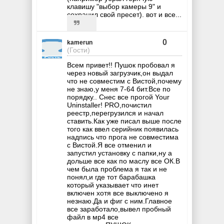
клавишу "выбор камеры 9" и
сохранил свой пресет). вот и все...
0
kamerun
(Гости)
Всем привет!! Пушок пробовал я
через новый загрузчик,он выдал
что не совместим с Вистой,почему
не знаю,у меня 7-64 бит.Все по
порядку.. Снес все прогой Your
Uninstaller! PRO,почистил
реестр,перегрузился и начал
ставить.Как уже писал выше после
того как ввел серийник появилась
надпись что прога не совместима
с Вистой.Я все отменил и
запустил установку с папки,ну а
дольше все как по маслу все ОК.В
чем была проблема я так и не
понял,и где тот барабашка
который указывает что инет
включен хотя все выключено я
незнаю.Да и фиг с ним.Главное
все заработало,вывел пробный
файл в мр4 все