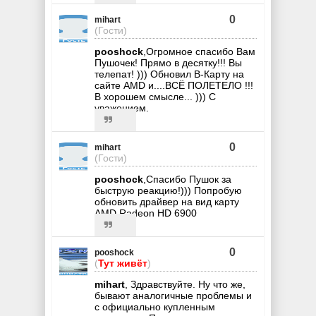
0
mihart
(Гости)
pooshock
,Огромное спасибо Вам
Пушочек! Прямо в десятку!!! Вы
телепат! ))) Обновил В-Карту на
сайте AMD и....ВСЁ ПОЛЕТЕЛО !!!
В хорошем смысле... ))) С
уважением.
0
mihart
(Гости)
pooshock
,Спасибо Пушок за
быструю реакцию!))) Попробую
обновить драйвер на вид карту
AMD Radeon HD 6900
0
pooshock
(
Тут живёт
)
mihart
, Здравствуйте. Ну что же,
бывают аналогичные проблемы и
с официально купленным