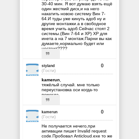
30-40 мин. Я вот думаю взять ещё
один жесткий диск,и на него
накатить новою систему Вин 7-
64.И туды уже кинуть адоб ну и
другие монтажки.а в свободное
время учить адоб.Сейчас стоят 2
системы.(Вин 7-64 и ХР) ХР для
инета а на 7 монтаж.Парни вы как
думаете,нормально будет или
нестоит????
0
styland
(Гости)
kamerun
,
тяжёлый случай. мне только
переустановка оси когда-то
помогла.
0
kamerun
(Гости)
Не получается нечего,при
активации пишет Invalid request
code.Пробовал Anticloud.exe то же