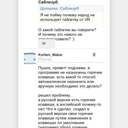
Саблезуб
,
Цитата: Саблезуб
Я не пойму почему народ не
использует таблетку от VR
О какой таблетке вы говорите?
И почему это никого не
заинтересовало? :)
0
Korben_Makar
(Гости)
Пушок, привет! подскажи, в
программе не назначены горячие
клавиши, есть какой то способ
автоматически назначить или
вручную необходимо это делать?
решил проблему...
в русской версии есть горячие
клавиши, в английской почему-то
нет. Что я сделал. создал в
русской версии свои горячие
клавиши путем изменения в
клавишах по умолчанию
(например убрал горячую