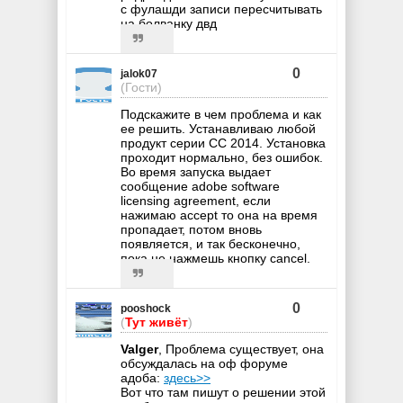
с фулашди записи пересчитывать
на болванку двд
0
jalok07
(Гости)
Подскажите в чем проблема и как
ее решить. Устанавливаю любой
продукт серии CC 2014. Установка
проходит нормально, без ошибок.
Во время запуска выдает
сообщение adobe software
licensing agreement, если
нажимаю accept то она на время
пропадает, потом вновь
появляется, и так бесконечно,
пока не нажмешь кнопку cancel.
0
pooshock
(
Тут живёт
)
Valger
, Проблема существует, она
обсуждалась на оф форуме
адоба:
здесь>>
Вот что там пишут о решении этой