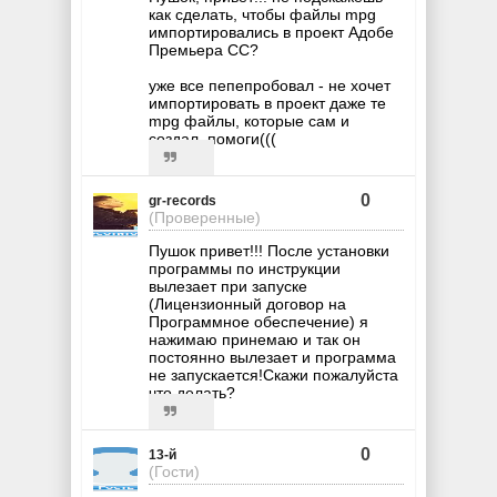
как сделать, чтобы файлы mpg
импортировались в проект Адобе
Премьера СС?
уже все пепепробовал - не хочет
импортировать в проект даже те
mpg файлы, которые сам и
создал. помоги(((
0
gr-records
(Проверенные)
Пушок привет!!! После установки
программы по инструкции
вылезает при запуске
(Лицензионный договор на
Программное обеспечение) я
нажимаю принемаю и так он
постоянно вылезает и программа
не запускается!Скажи пожалуйста
что делать?
0
13-й
(Гости)