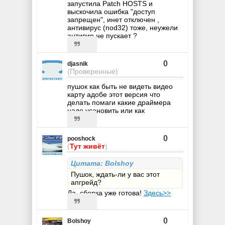
запустила Patch HOSTS и
выскочила ошибка "доступ
запрещен", инет отключен ,
антивирус (nod32) тоже, неужели
антивир не пускает ?
0
djasnik
(Проверенные)
пушок как быть не видеть видео
карту адобе этот версия что
делать помаги какие драймера
надо усановить или как
0
pooshock
(
Тут живёт
)
Цитата: Bolshoy
Пушок, ждать-ли у вас этот
апгрейд?
Да, сборка уже готова!
Здесь>>
0
Bolshoy