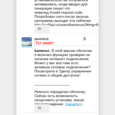
активировать, когда вводил для
генерации пишет что
инвалид.Invalid request code.
Попробовал патч,после запуска
программы выходит эта табличка
http://radikal.ru/users/kamerun2#img=60616134
0
pooshock
(
Тут живёт
)
kamerun
, В этой версии оболочки
я включил функцию проверки на
наличие интернет подключения.
Может у вас всё-таки есть
активные сетевые подключения?
Посмотрите в "Центр управления
сетями и общим доступом".
_________________
Немного переделал оболочку.
Сейчас есть возможность
продолжить установку, минуя
предупреждение.
Скачать>>