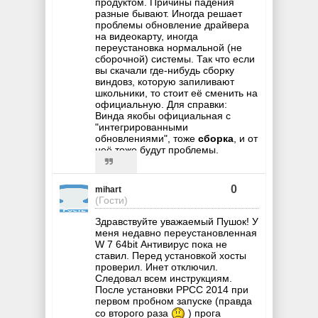
продуктом. Причины падения
разные бывают. Иногда решает
проблемы обновление драйвера
на видеокарту, иногда
переустановка нормальной (не
сборочной) системы. Так что если
вы скачали где-нибудь сборку
виндовз, которую запиливают
школьники, то стоит её сменить на
официальную. Для справки:
Винда якобы официальная с
"интегрированными
обновлениями", тоже
сборка
, и от
неё тоже будут проблемы.
0
mihart
(Гости)
Здравствуйте уважаемый Пушок! У
меня недавно переустановленная
W 7 64bit Антивирус пока не
ставил. Перед установкой хосты
проверил. Инет отключил.
Следовал всем инструкциям.
После установки РРСС 2014 при
первом пробном запуске (правда
со второго раза
) прога