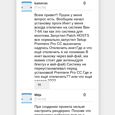
0
kamerun
(Гости)
Всем привет!! Пушок у меня
вопрос есть. Вообщем начал
установку проги.Инет у меня
всегда отключен на системе Вин
7-64.так как это система для
монтожа.Запустил Patch HOSTS
все нормально,запустил Setup
Premiere Pro CC выскочила
надпись Отключить инет.Где и что
ещё отключить я не понимаю.В
инет выхожу через вай-фай, ма
мамке стоят две антены(для
блютуз и вай-фай) Систему не
переустанавливал перед
установкой Premiere Pro CC.Где и
что ещё отключить?? или что ещё
сделать????
0
Mitja
(Гости)
При создании проекта нельзя
настроить рендеринг. Похоже что
программа работает только с