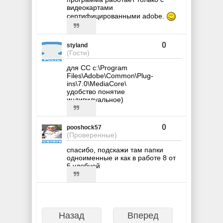
видеокартами
сертифицированными adobe.
0
styland
(Гости)
для СС c:\Program
Files\Adobe\Common\Plug-
ins\7.0\MediaCore\
удобство понятие
индивидуальное)
0
pooshock57
(Проверенные)
спасибо, подскажи там папки
одноименные и как в работе 8 от
6 удобней
Назад
Вперед