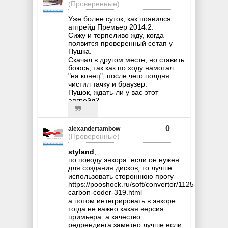
(Проверенные)
Уже более суток, как появился
апгрейд Премьер 2014.2.
Сижу и терпеливо жду, когда
появится проверенный сетап у
Пушка.
Скачал в другом месте, но ставить
боюсь, так как по ходу намотал
"на конец", после чего полдня
чистил тачку и браузер.
Пушок, ждать-ли у вас этот
апгрейд?
0
alexandertambow
(Проверенные)
styland
,
по поводу энкора. если он нужен
для создания дисков, то лучше
использовать стороннюю прогу
https://pooshock.ru/soft/convertor/1125-
carbon-coder-319.html
а потом интегрировать в энкоре.
тогда не важно какая версия
примьера. а качество
редрендинга заметно лучше если