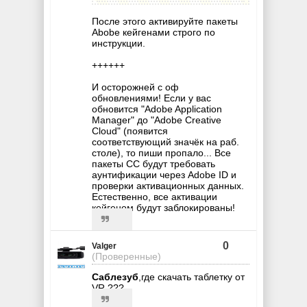
После этого активируйте пакеты
Abobe кейгенами строго по
инструкции.
++++++
И осторожней с оф
обновлениями! Если у вас
обновится "Adobe Application
Manager" до "Adobe Creative
Cloud" (появится
соответствующий значёк на раб.
столе), то пиши пропало... Все
пакеты СС будут требовать
аунтификации через Adobe ID и
проверки активационных данных.
Естественно, все активации
кейгеном будут заблокированы!
0
Valger
(Проверенные)
Саблезуб
,где скачать таблетку от
VR ???