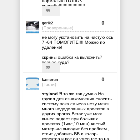
нормально.ПУШОК
спасибо!!!!!!!!!!!!!!!!!!!!!
0
gerik2
(Проверенные)
не могу укстановить на чистую ось
7 -64 ПОМОГИТЕ!!!! Можно по
удаленке!
скрины ошибки ка выложить?
вернее куда?
0
kamerun
(Гости)
styland
Я то же так думаю.Но
грузил для ознакомления,сносить
систему пока смысла нет,у меня
много недоделанных проектов в
других прогах,Вегас уже мозг
вынес,падает при больших
проектах (1час,10 мин) чистый
матерьял выводит без проблем ,
стоит добавить ББ и колор-
коректор и все он умер где то на