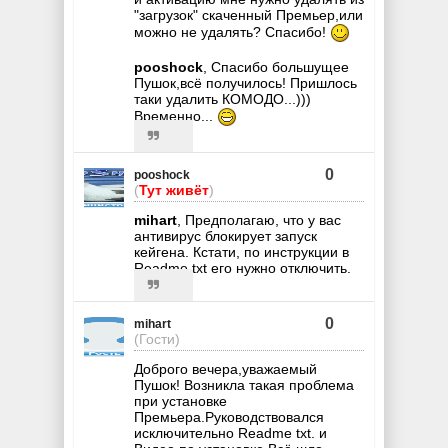
"загрузок" скаченный Премьер,или
можно не удалять? Спасибо!
pooshock
, Спасибо большущее
Пушок,всё получилось! Пришлось
таки удалить КОМОДО...)))
Временно...
0
pooshock
(
Тут живёт
)
mihart
, Предполагаю, что у вас
антивирус блокирует запуск
кейгена. Кстати, по инструкции в
Readme.txt его нужно отключить.
0
mihart
(Гости)
Доброго вечера,уважаемый
Пушок! Возникла такая проблема
при установке
Премьера.Руководствовался
исключительно Readme txt. и