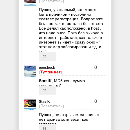
(Посетители)
Пушок, уважаемый, что может
быть причиной - постоянно
слетает регистрация. Вопрос уже
был, но как то остался без ответа.
Все делал как положено, в host ,
что надо внес. Пока без выхода в
интернет - работает, как только в
интернет выйдет - сразу окно - "
этот номер заблокирован и т.д. и
т.п."
0
pooshock
(
Тут живёт
)
StasiK
, MD5 хеш-сумма
совпадает?
0
StasiK
(Посетители)
Пушок , не открывается , пишет
нет архива хотя весит как
заявлено .