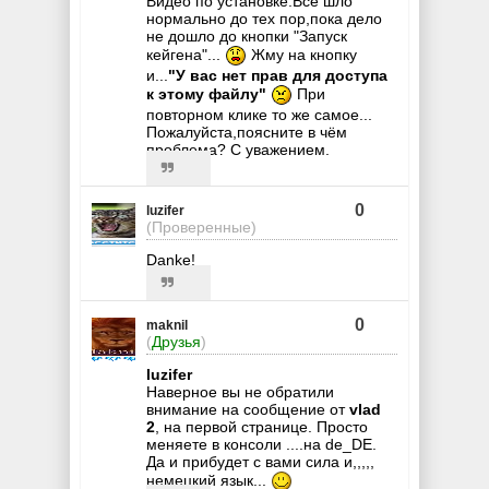
Видео по установке.Всё шло
нормально до тех пор,пока дело
не дошло до кнопки "Запуск
кейгена"...
Жму на кнопку
и...
"У вас нет прав для доступа
к этому файлу"
При
повторном клике то же самое...
Пожалуйста,поясните в чём
проблема? С уважением.
0
luzifer
(Проверенные)
Danke!
0
maknil
(
Друзья
)
luzifer
Наверное вы не обратили
внимание на сообщение от
vlad
2
, на первой странице. Просто
меняете в консоли ....на de_DE.
Да и прибудет с вами сила и,,,,,
немецкий язык...