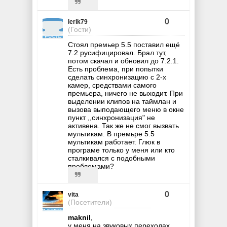
0
lerik79
(Гости)
Стоял премьер 5.5 поставил ещё
7.2 русифицировал. Брал тут,
потом скачал и обновил до 7.2.1.
Есть проблема, при попытки
сделать синхронизацию с 2-х
камер, средствами самого
премьера, ничего не выходит. При
выделении клипов на таймлан и
вызова выподающего меню в окне
пункт ,,синхронизация" не
активена. Так же не смог вызвать
мультикам. В премьре 5.5
мультикам работает. Глюк в
програме только у меня или кто
сталкивался с подобными
проблемами?
0
vita
(Посетители)
maknil
,
у меня на звуковых переходах