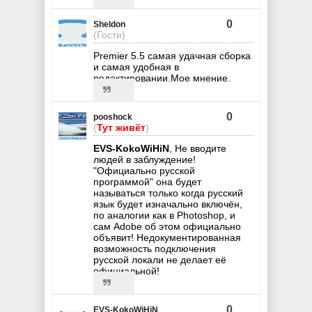
0
Sheldon
(Гости)
Premier 5.5 самая удачная сборка
и самая удобная в
редактировании.Мое мнение.
0
pooshock
(
Тут живёт
)
EVS-KokoWiHiN
, Не вводите
людей в заблуждение!
"Официально русской
программой" она будет
называться только когда русский
язык будет изначально включён,
по аналогии как в Photoshop, и
сам Adobe об этом официально
объявит! Недокументированная
возможность подключения
русской локали не делает её
официальной!
0
EVS-KokoWiHiN