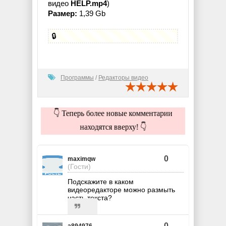
видео
HELP.mp4
)
Размер:
1,39 Gb
🔒
Программы
/
Редакторы видео
👇 Теперь более новые комментарии
находятся вверху! 👇
0
maximqw
(Гости)
Подскажите в каком
видеоредакторе можно размыть
часть текста?
0