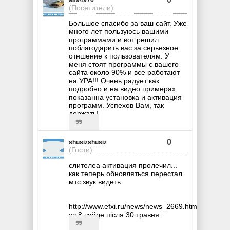
a894976
(Посетители)
Большое спасибо за ваш сайт. Уже
много лет пользуюсь вашими
программами и вот решил
поблагодарить вас за серьезное
отншение к пользователям. У
меня стоят программы с вашего
сайта около 90% и все работают
на УРА!!! Очень радует как
подробно и на видео примерах
показанна установка и активация
программ. Успехов Вам, так
держать!
0
shusizshusiz
(Гости)
слителеа активация пролечил...
как теперь обновляться перестал
мтс звук видеть
http://www.efxi.ru/news/news_2669.html
сс 8 вийде після 30 травня.