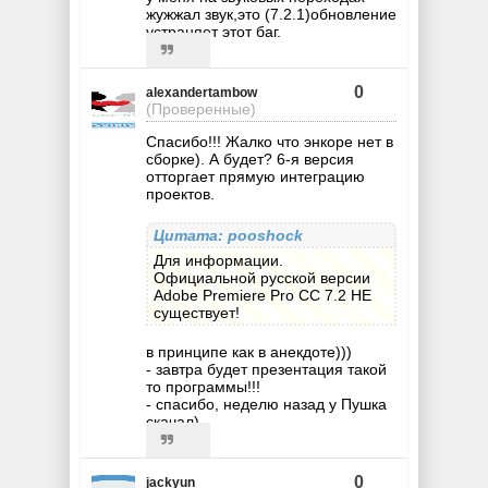
жужжал звук,это (7.2.1)обновление
устраняет этот баг.
0
alexandertambow
(Проверенные)
Спасибо!!! Жалко что энкоре нет в
сборке). А будет? 6-я версия
отторгает прямую интеграцию
проектов.
Цитата: pooshock
Для информации.
Официальной русской версии
Adobe Premiere Pro CC 7.2 НЕ
существует!
в принципе как в анекдоте)))
- завтра будет презентация такой
то программы!!!
- спасибо, неделю назад у Пушка
скачал)
0
jackyun