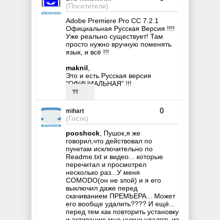
(Посетители)
Adobe Premiere Pro CC 7.2.1
Официальная Русская Версия !!!!
Уже реально существует! Там
просто нужно вручную поменять
язык, и всё !!!
maknil
,
Это и есть Русская версия
"ОФИЦИАЛЬНАЯ" !!!
0
mihart
(Гости)
pooshock
, Пушок,я же
говорил,что действовал по
пунктам исключительно по
Readme.txt и видео... которые
перечитал и просмотрел
несколько раз...У меня
COMODO(он не злой) и я его
выключил даже перед
скачиванием ПРЕМЬЕРА... Может
его вообще удалить???? И ещё...
перед тем как повторить установку
и активацию мне нужно удалять из