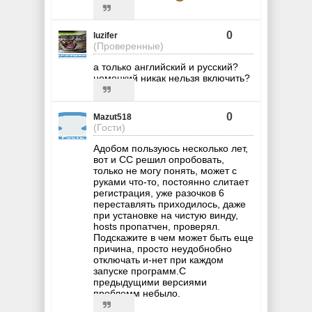
0
luzifer
(Проверенные)
а только английский и русский?
немецкий никак нельзя включить?
0
Mazut518
(Гости)
Адобом пользуюсь несколько лет,
вот и CC решил опробовать,
только не могу понять, может с
руками что-то, постоянно слитает
регистрация, уже разочков 6
переставлять приходилось, даже
при установке на чистую винду,
hosts пропатчен, проверял.
Подскажите в чем может быть еще
причина, просто неудобнобно
отключать и-нет при каждом
запуске программ.С
предыдущими версиями
проблемм небыло.