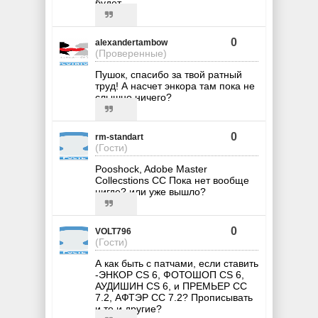
будет.
0
alexandertambow
(Проверенные)
Пушок, спасибо за твой ратный
труд! А насчет энкора там пока не
слышно ничего?
0
rm-standart
(Гости)
Pooshock, Adobe Master
Collecstions CC Пока нет вообще
нигде? или уже вышло?
0
VOLT796
(Гости)
А как быть с патчами, если ставить
-ЭНКОР CS 6, ФОТОШОП CS 6,
АУДИШИН CS 6, и ПРЕМЬЕР CC
7.2, АФТЭР CC 7.2? Прописывать
и те и другие?