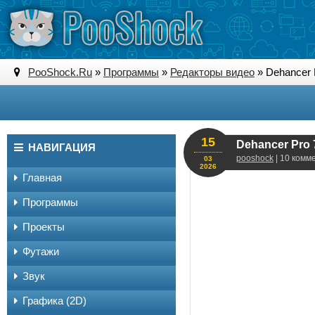
PooShock.Ru
»
Программы
»
Редакторы видео
» Dehancer P
15
Dehancer Pro 7
НАВИГАЦИЯ
pooshock
| 10 комм
03
2026
Главная
Программы
Проекты
Футажи
Звук
Графика (2D)