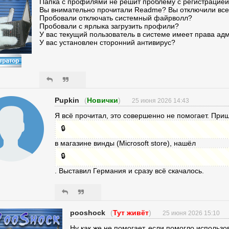
Папка с профилями не решит проблему с регистрацией
Вы внимательно прочитали Readme? Вы отключили вс
Пробовали отключать системный файрволл?
Пробовали с ярлыка загрузить профили?
У вас текущий пользователь в системе имеет права ад
У вас установлен сторонний антивирус?
Pupkin
(
Новички
)
25 июня 2026 14:43
Я всё прочитал, это совершенно не помогает. При
🔒
в магазине винды (Microsoft store), нашёл
🔒
. Выставил Германия и сразу всё скачалось.
pooshock
(
Тут живёт
)
25 июня 2026 15:10
Ну как же не помогает, если помогло использо