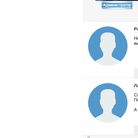
P
Н
в
Л
С
П
А