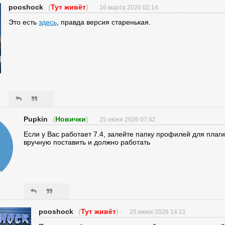
pooshock
(
Тут живёт
)
16 марта 2026 02:14
Это есть
здесь
, правда версия старенькая.
Pupkin
(
Новички
)
25 июня 2026 07:42
Если у Вас работает 7.4, залейте папку профилей для плаг
вручную поставить и должно работать
pooshock
(
Тут живёт
)
25 июня 2026 14:21