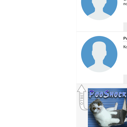
п
P
К