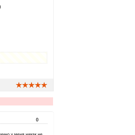
)
0
ично у меня никак не