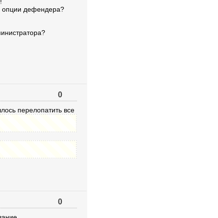
!
е опции дефендера?
министратора?
0
шлось перелопатить все
0
вание