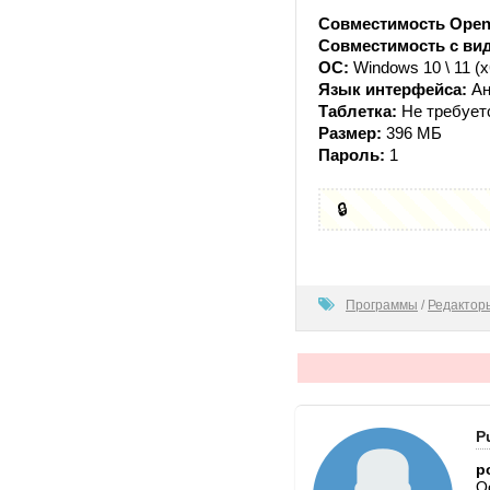
Совместимость Open
Совместимость с ви
ОС:
Windows 10 \ 11 (x
Язык интерфейса:
Ан
Таблетка:
Не требует
Размер:
396 МБ
Пароль:
1
🔒
100
Программы
/
Редактор
P
p
О