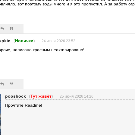
овлияло, вот поэтому воды много и я это пропустил. А за работу ог
upkin
(
Новички
)
24 июня 2026 23:52
ороче, написано красным неактивировано!
pooshock
(
Тут живёт
)
25 июня 2026 14:26
Прочтите Readme!