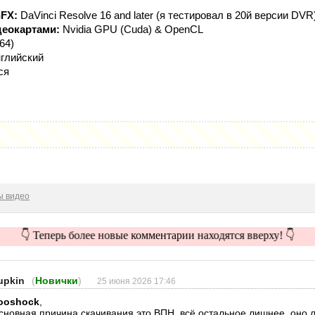
FX:
DaVinci Resolve 16 and later (я тестировал в 20й версии DVR
деокартами:
Nvidia GPU (Cuda) & OpenCL
64)
глийский
ся
ы видео
👇 Теперь более новые комментарии находятся вверху! 👇
upkin
(
Новички
)
25 июня 2026 17:46
ooshock
,
сновная причина скачивания это ВПН, всё остальное лишнее, оно л