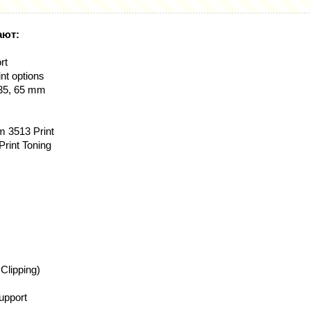
ают:
rt
int options
, 35, 65 mm
m 3513 Print
rint Toning
 Clipping)
pport