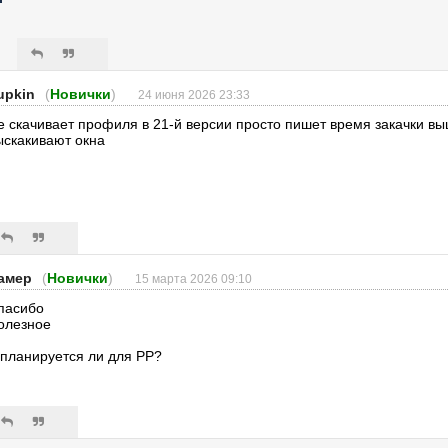
upkin
(
Новички
)
24 июня 2026 23:33
е скачивает профиля в 21-й версии просто пишет время закачки в
ыскакивают окна
амер
(
Новички
)
15 марта 2026 09:10
пасибо
олезное
 планируется ли для РР?