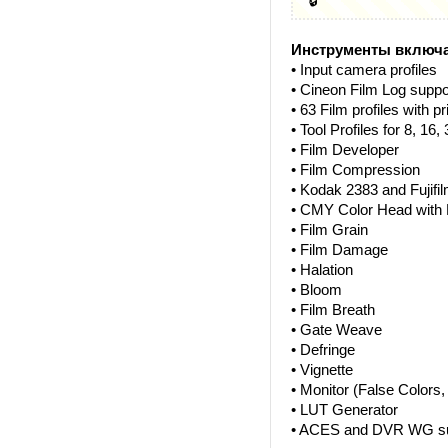
🔒
Инструменты включ
• Input camera profiles
• Cineon Film Log suppo
• 63 Film profiles with pr
• Tool Profiles for 8, 16
• Film Developer
• Film Compression
• Kodak 2383 and Fujifil
• CMY Color Head with P
• Film Grain
• Film Damage
• Halation
• Bloom
• Film Breath
• Gate Weave
• Defringe
• Vignette
• Monitor (False Colors,
• LUT Generator
• ACES and DVR WG su