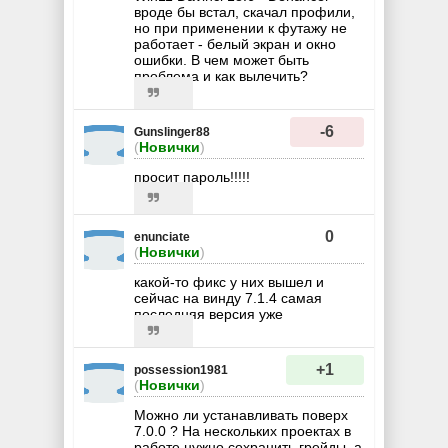
вроде бы встал, скачал профили,
но при применении к футажу не
работает - белый экран и окно
ошибки. В чем может быть
проблема и как вылечить?
-6
Gunslinger88
(
Новички
)
просит пароль!!!!!
0
enunciate
(
Новички
)
какой-то фикс у них вышел и
сейчас на винду 7.1.4 самая
последняя версия уже
+1
possession1981
(
Новички
)
Можно ли устанавливать поверх
7.0.0 ? На нескольких проектах в
работе нужно сохранить грейды, а