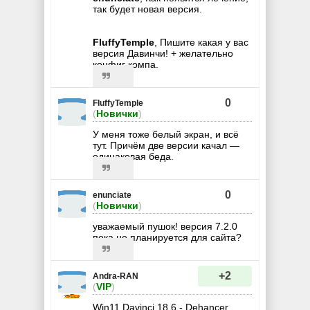
так будет новая версия.
FluffyTemple
, Пишите какая у вас
версия Давинчи! + желательно
конфиг компа.
0
FluffyTemple
(
Новички
)
У меня тоже белый экран, и всё
тут. Причём две версии качал —
одинаковая беда.
0
enunciate
(
Новички
)
уважаемый пушок! версия 7.2.0
пока не планируется для сайта?
+2
Andra-RAN
(
VIP
)
Win11 Davinci 18.6 - Dehancer