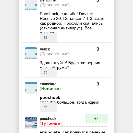
0
DenCurie
(Проверенные)
Pooshock, спасибо! Davinci
Resolve 20, Dehancer 7.1.3 встал
как родной. Профили скачались
(отключал антивирус). Все
отлично.
0
Velick
(Проверенные)
Здравствуйте! Будет ли версия
для лайтрума?
0
enunciate
(
Новички
)
pooshock
,
спасибо большое, тогда ждём!
+1
pooshock
(
Тут живёт
)
enunciate
, Как появится лечение,