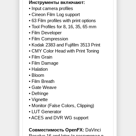
Инструменты включают:
• Input camera profiles
• Cineon Film Log support
• 63 Film profiles with print options
• Tool Profiles for 8, 16, 35, 65 mm
• Film Developer
• Film Compression
• Kodak 2383 and Fujifilm 3513 Print
• CMY Color Head with Print Toning
• Film Grain
• Film Damage
• Halation
• Bloom
• Film Breath
• Gate Weave
• Defringe
• Vignette
• Monitor (False Colors, Clipping)
• LUT Generator
• ACES and DVR WG support
Совместимость OpenFX:
DaVinci
Resolve 16 and later (я тестировал в