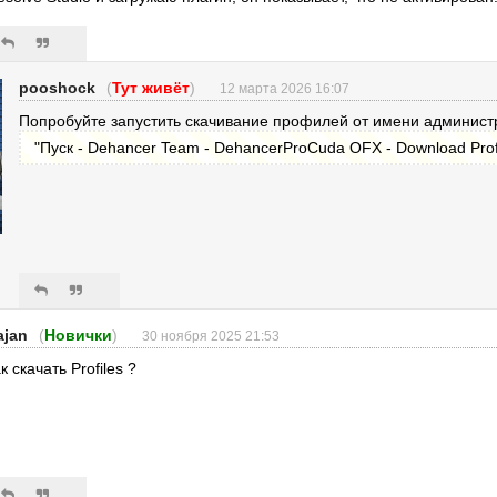
pooshock
(
Тут живёт
)
12 марта 2026 16:07
Попробуйте запустить скачивание профилей от имени администр
"Пуск - Dehancer Team - DehancerProCuda OFX - Download Profi
ajan
(
Новички
)
30 ноября 2025 21:53
к скачать Profiles ?