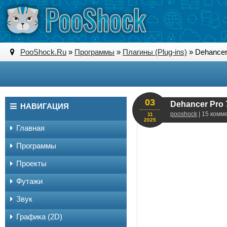
PooShock.Ru
»
Программы
»
Плагины (Plug-ins)
» Dehancer 
03
Dehancer Pro 7
НАВИГАЦИЯ
pooshock
| 15 комм
11
2025
Главная
Программы
Проекты
Футажи
Звук
Графика (2D)