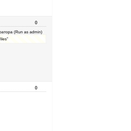
0
атора (Run as admin)
les"
0