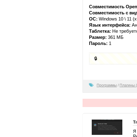
Совместимость Open
Совместимость с ви
ОС:
Windows 10 \ 11 (x
Язык интерфейса:
Ан
Таблетка:
Не требует
Размер:
361 МБ
Пароль:
1
🔒
100
Программы
/
Плагины (
T
Я
R