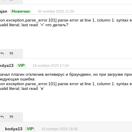
ajan
(
Новички
)
30 ноября 2025 21:50
son.exception,parse_error.101] parse error at line 1, column 1: syntax e
valid literal; last read: '<' что делать?
odya13
(
VIP
)
18 ноября 2025 17:04
качал плагин отключив антивирус и браундмен, но при загрузке пр
ледующая ошибка:
son.exception.parse_error.101] parse error at line 1, column 1: syntax e
valid literal; last read: 'e'
bodya13
(
VIP
)
18 ноября 2025 18:06