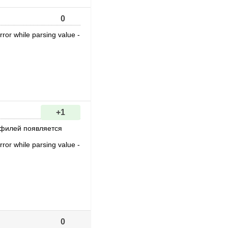
0
rror while parsing value -
+1
офилей появляется
rror while parsing value -
0