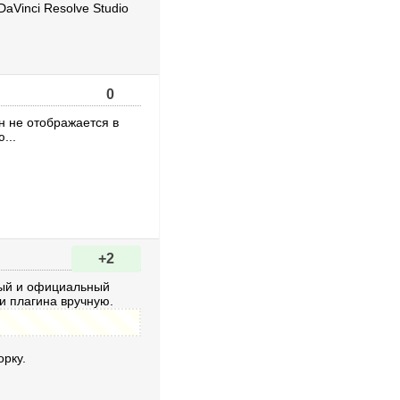
n DaVinci Resolve Studio
0
он не отображается в
...
+2
ный и официальный
и плагина вручную.
орку.