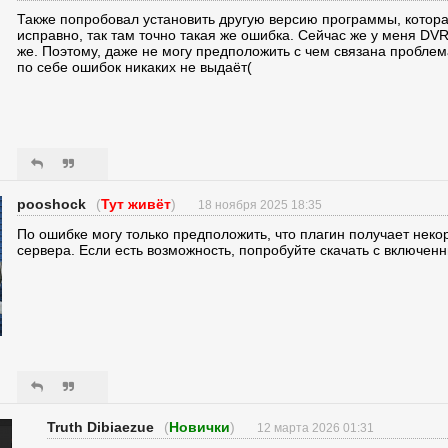
Также попробовал установить другую версию программы, котор
исправно, так там точно такая же ошибка. Сейчас же у меня DV
же. Поэтому, даже не могу предположить с чем связана проблема
по себе ошибок никаких не выдаёт(
pooshock
(
Тут живёт
)
18 ноября 2025 18:35
По ошибке могу только предположить, что плагин получает неко
сервера. Если есть возможность, попробуйте скачать с включен
Truth Dibiaezue
(
Новички
)
12 марта 2026 01:31