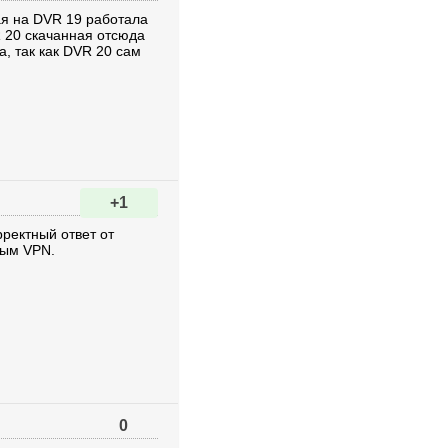
ая на DVR 19 работала
R 20 скачанная отсюда
, так как DVR 20 сам
+1
рректный ответ от
ным VPN.
0