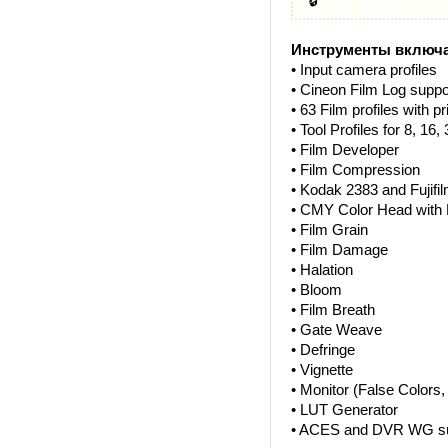
🔒
Инструменты включ
• Input camera profiles
• Cineon Film Log suppo
• 63 Film profiles with pr
• Tool Profiles for 8, 16
• Film Developer
• Film Compression
• Kodak 2383 and Fujifil
• CMY Color Head with P
• Film Grain
• Film Damage
• Halation
• Bloom
• Film Breath
• Gate Weave
• Defringe
• Vignette
• Monitor (False Colors,
• LUT Generator
• ACES and DVR WG su