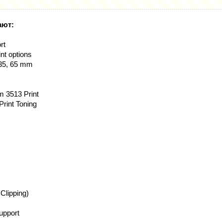
ают:
rt
int options
, 35, 65 mm
m 3513 Print
rint Toning
 Clipping)
pport