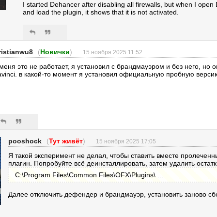
I started Dehancer after disabling all firewalls, but when I ope
and load the plugin, it shows that it is not activated.
ristianwu8
(
Новички
)
15 ноября 2025 11:52
 меня это не работает, я установил с брандмауэром и без него, но 
avinci. в какой-то момент я установил официальную пробную версию
pooshock
(
Тут живёт
)
15 ноября 2025 17:05
Я такой эксперимент не делал, чтобы ставить вместе пролечен
плагин. Попробуйте всё деинсталлировать, затем удалить остатк
C:\Program Files\Common Files\OFX\Plugins\ ...
Далее отключить дефендер и брандмауэр, установить заново сб