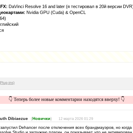
FX:
DaVinci Resolve 16 and later (я тестировал в 20й версии DVR
деокартами:
Nvidia GPU (Cuda) & OpenCL
64)
глийский
ся
Plug-ins)
👇 Теперь более новые комментарии находятся вверху! 👇
ruth Dibiaezue
(
Новички
)
12 марта 2026 01:29
 запустил Dehancer после отключения всех брандмауэров, но когда
esolve Studio и загружаю плагин, он показывает, что не активирован