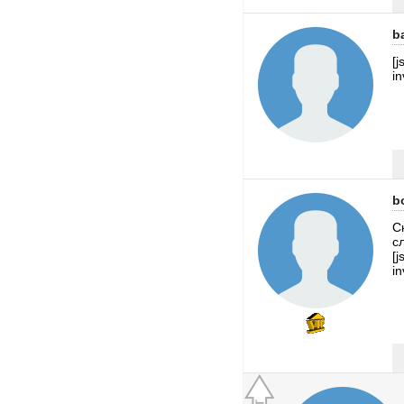
b
[j
in
b
С
с
[j
in