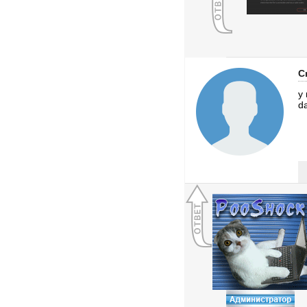
C
у
d