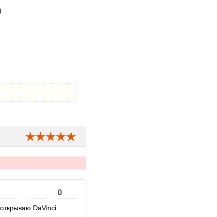
)
0
 открываю DaVinci
.