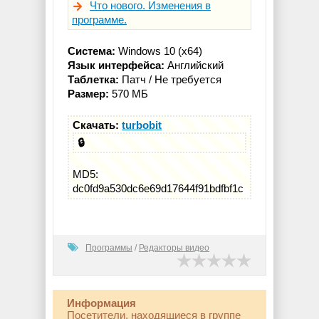
Что нового. Изменения в
программе.
Система:
Windows 10 (x64)
Язык интерфейса:
Английский
Таблетка:
Патч / Не требуется
Размер:
570 МБ
Скачать:
turbobit
🔒
MD5:
dc0fd9a530dc6e69d17644f91bdfbf1c
Программы
/
Редакторы видео
Информация
Посетители, находящиеся в группе