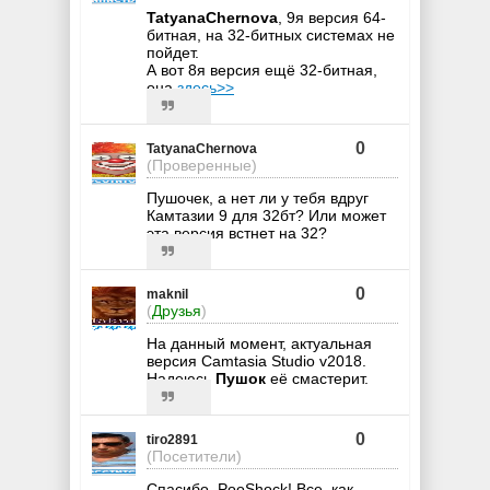
TatyanaChernova
, 9я версия 64-
битная, на 32-битных системах не
пойдет.
А вот 8я версия ещё 32-битная,
она
здесь>>
0
TatyanaChernova
(Проверенные)
Пушочек, а нет ли у тебя вдруг
Камтазии 9 для 32бт? Или может
эта версия встнет на 32?
0
maknil
(
Друзья
)
На данный момент, актуальная
версия Camtasia Studio v2018.
Надеюсь
Пушок
её смастерит.
0
tiro2891
(Посетители)
Спасибо, PooShock! Все, как