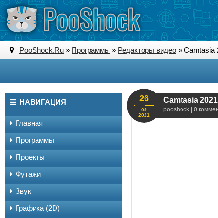
PooShock.Ru
»
Программы
»
Редакторы видео
» Camtasia 
26
Camtasia 2021
НАВИГАЦИЯ
pooshock
| 0 комме
09
2021
Главная
Программы
Проекты
Футажи
Звук
Графика (2D)