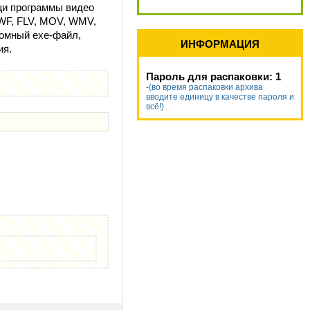
щи программы видео
SWF, FLV, MOV, WMV,
номный exe-файл,
ИНФОРМАЦИЯ
ия.
Пароль для распаковки: 1
-(во время распаковки архива
вводите единицу в качестве пароля и
всё!)