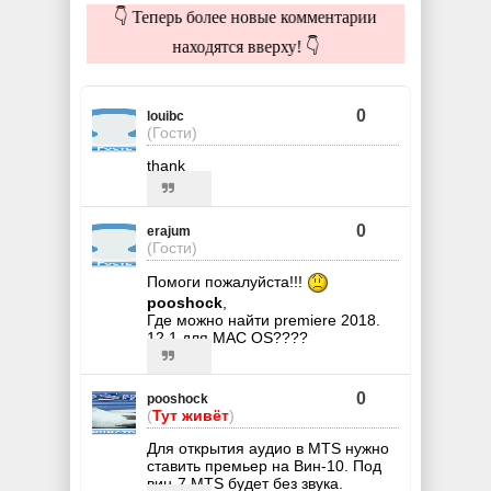
👇 Теперь более новые комментарии
находятся вверху! 👇
0
louibc
(Гости)
thank
0
erajum
(Гости)
Помоги пожалуйста!!!
pooshock
,
Где можно найти premiere 2018.
12.1 для MAC OS????
0
pooshock
(
Тут живёт
)
Для открытия аудио в MTS нужно
ставить премьер на Вин-10. Под
вин-7 MTS будет без звука.