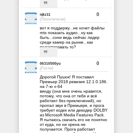
0
njkz11
(Посетители)
вот я поддержу...не хочет файлы
mts показать аудио...ну как
быть...сони ведь сейчас лидер
среди камер на рынке...как
редактировать то?
0
06310500yu
(Гости)
Дорогой Пушок! Я поставил
Премьер 2018 ревизия 12.1.0.186.
на 7-ю х-64
винду (она мне очень нравится,
потому, что она от тебя и всё
работает без приключений), но
пропал звук в Премьере, и прога
требует кодек или декодер DOLBY
из Microsoft Media Features Pack.
Я пытаюсь скачать его не понятно
от куда, но ни хрена не
получается. Прога работает