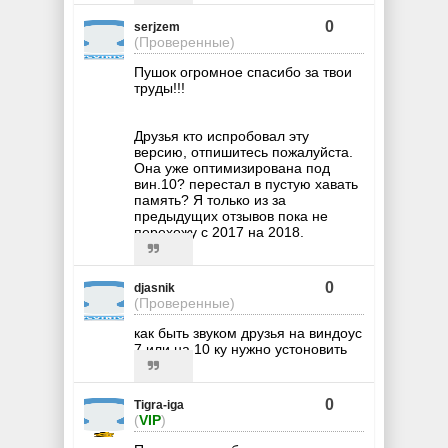
0
serjzem
(Проверенные)
Пушок огромное спасибо за твои
труды!!!
Друзья кто испробовал эту
версию, отпишитесь пожалуйста.
Она уже оптимизирована под
вин.10? перестал в пустую хавать
память? Я только из за
предыдущих отзывов пока не
перехожу с 2017 на 2018.
0
djasnik
(Проверенные)
как быть звуком друзья на виндоус
7 или на 10 ку нужно устоновить
0
Tigra-iga
(
VIP
)