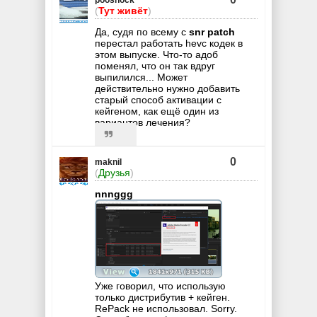
pooshock
(
Тут живёт
)
Да, судя по всему c
snr patch
перестал работать hevc кодек в
этом выпуске. Что-то адоб
поменял, что он так вдруг
выпилился... Может
действительно нужно добавить
старый способ активации с
кейгеном, как ещё один из
вариантов лечения?
0
maknil
(
Друзья
)
nnnggg
Уже говорил, что использую
только дистрибутив + кейген.
RePack не использовал. Sorry.