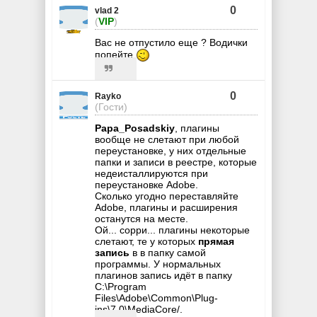
0
vlad 2
(
VIP
)
Вас не отпустило еще ? Водички
попейте
0
Rayko
(Гости)
Papa_Posadskiy
, плагины
вообще не слетают при любой
переустановке, у них отдельные
папки и записи в реестре, которые
недеисталлируются при
переустановке Adobe.
Сколько угодно переставляйте
Adobe, плагины и расширения
останутся на месте.
Ой... сорри... плагины некоторые
слетают, те у которых
прямая
запись
в в папку самой
программы. У нормальных
плагинов запись идёт в папку
C:\Program
Files\Adobe\Common\Plug-
ins\7.0\MediaCore/.