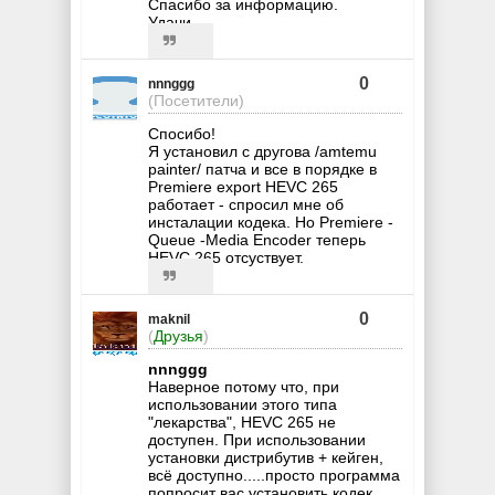
Спасибо за информацию.
Удачи.
0
nnnggg
(Посетители)
Спосибо!
Я установил с другова /amtemu
painter/ патча и все в порядке в
Premiеre export HEVC 265
работает - спросил мне об
инсталации кодека. Но Premiere -
Queue -Media Encoder теперь
HEVC 265 отсуствует.
0
maknil
(
Друзья
)
nnnggg
Наверное потому что, при
использовании этого типа
"лекарства", НЕVC 265 не
доступен. При использовании
установки дистрибутив + кейген,
всё доступно.....просто программа
попросит вас установить кодек