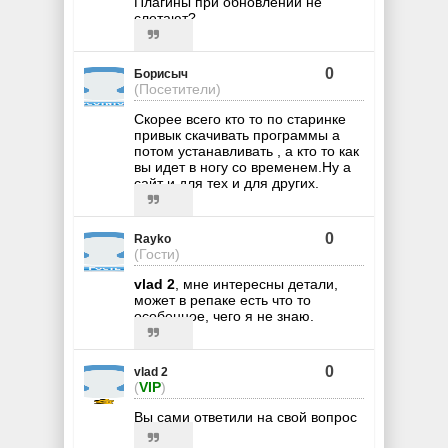
Плагины при обновлении не
слетают?
0
Борисыч
(Посетители)
Скорее всего кто то по старинке
привык скачивать программы а
потом устанавливать , а кто то как
вы идет в ногу со временем.Ну а
сайт и для тех и для других.
0
Rayko
(Гости)
vlad 2
, мне интересны детали,
может в репаке есть что то
особенное, чего я не знаю.
0
vlad 2
(
VIP
)
Вы сами ответили на свой вопрос