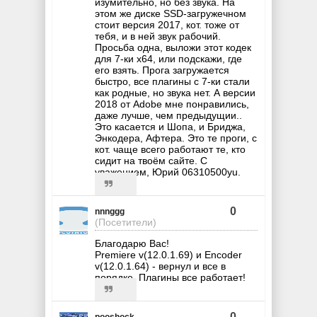
изумительно, но без звука. На
этом же диске SSD-загружечном
стоит версия 2017, кот. тоже от
тебя, и в ней звук рабочий.
Просьба одна, выложи этот кодек
для 7-ки х64, или подскажи, где
его взять. Прога загружается
быстро, все плагины с 7-ки стали
как родные, но звука нет. А версии
2018 от Adobe мне понравились,
даже лучше, чем предыдущии..
Это касается и Шопа, и Бриджа,
Энкодера, Афтера. Это те проги, с
кот. чаще всего работают те, кто
сидит на твоём сайте. С
уважением, Юрий 06310500yu.
0
nnnggg
(Посетители)
Благодарю Вас!
Premiere v(12.0.1.69) и Encoder
v(12.0.1.64) - вернул и все в
порядке. Плагины все работает!
0