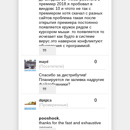
премиер 2018.я пробовал в
виндовс 10 и чтото не так с
премиером хотя скачал с разных
сайтов.проблема такая после
открытия премиера постоянно
появляется кружок рядом с
курсором мыши .то появляется то
исчезает как будто в системе
вирус.это наверное конфликтуют
обновления с программой.
0
mayd
(Посетители)
Спасибо за дистрибутив!
Планируется ли заливка надругие
файлобменики?
0
dipigica
(Проверенные)
pooshock
,
thanks for the fast and exhaustive
answer