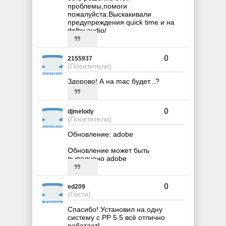
проблемы,помоги
пожалуйста.Выскакивали
предупреждения quick time и на
dolby audio/
0
2155937
(Посетители)
Здорово! А на mac будет...?
0
djmelody
(Посетители)
Обновление: adobe
Обновление может быть
выполнено adobe
0
ed209
(Гости)
Спасибо! Установил на одну
систему c PP 5.5 всё отлично
работает!