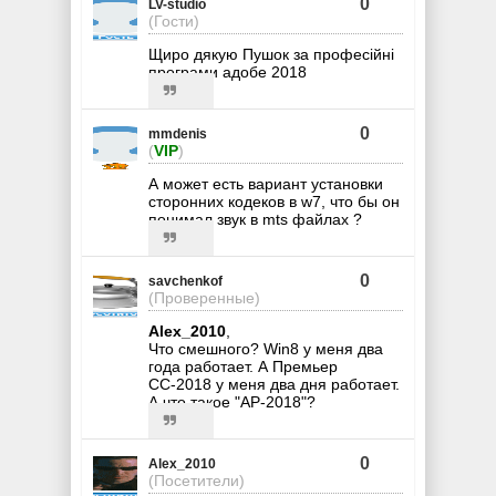
0
LV-studio
(Гости)
Щиро дякую Пушок за професійні
програми адобе 2018
0
mmdenis
(
VIP
)
А может есть вариант установки
сторонних кодеков в w7, что бы он
понимал звук в mts файлах ?
0
savchenkof
(Проверенные)
Alex_2010
,
Что смешного? Win8 у меня два
года работает. А Премьер
СС-2018 у меня два дня работает.
А что такое "АР-2018"?
0
Alex_2010
(Посетители)