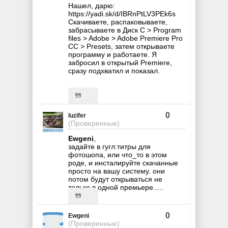
Нашел, дарю:
https://yadi.sk/d/IBRnPtLV3PEk6s
Скачиваете, распаковываете,
забрасываете в Диск С > Program
files > Adobe > Adobe Premiere Pro
CC > Presets, затем открываете
программу и работаете. Я
забросил в открытый Premiere,
сразу подхватил и показал.
0
luzifer
(Проверенные)
Ewgeni
,
задайте в гугл:титры для
фотошопа, или что_то в этом
роде, и инсталируйте скачанные
просто на вашу систему. они
потом будут открываться не
только в одной премьере.....
0
Ewgeni
(Проверенные)