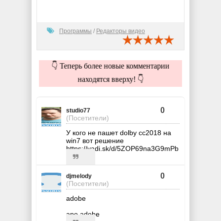
Программы
/
Редакторы видео
👇 Теперь более новые комментарии
находятся вверху! 👇
0
studio77
(Посетители)
У кого не пашет dolby сс2018 на
win7 вот решение
https://yadi.sk/d/5ZOP69na3G9mPb
0
djmelody
(Посетители)
adobe
apo adobe