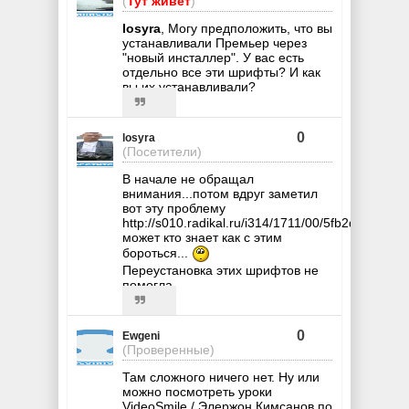
(
Тут живёт
)
losyra
, Могу предположить, что вы
устанавливали Премьер через
"новый инсталлер". У вас есть
отдельно все эти шрифты? И как
вы их устанавливали?
0
losyra
(Посетители)
В начале не обращал
внимания...потом вдруг заметил
вот эту проблему
http://s010.radikal.ru/i314/1711/00/5fb2d884fb49.
может кто знает как с этим
бороться...
Переустановка этих шрифтов не
помогла
0
Ewgeni
(Проверенные)
Там сложного ничего нет. Ну или
можно посмотреть уроки
VideoSmile / Элержон Кимсанов по