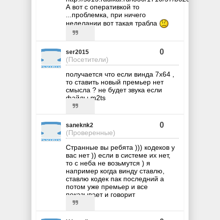
А вот с оперативкой то
...проблемка, при ничего
неделании вот такая трабла
0
ser2015
(Посетители)
получается что если винда 7х64 ,
то ставить новый премьер нет
смысла ? не будет звука если
файлы m2ts
0
saneknk2
(Проверенные)
Странные вы ребята ))) кодеков у
вас нет )) если в системе их нет,
то с неба не возьмутся ) я
например когда винду ставлю,
ставлю кодек пак последний а
потом уже премьер и все
показывает и говорит