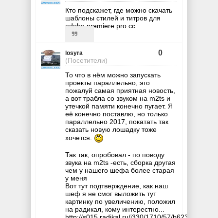
Кто подскажет, где можно скачать
шаблоны стилей и титров для
adobe premiere pro cc
0
losyra
(Посетители)
То что в нём можно запускать
проекты параллельно, это
пожалуй самая приятная новость,
а вот трабла со звуком на m2ts и
утечкой памяти конечно пугает. Я
её конечно поставлю, но только
параллельно 2017, покатать так
сказать новую лошадку тоже
хочется.
Так так, опробовал - по поводу
звука на m2ts -есть, сборка другая
чем у нашего шефа более старая
у меня
Вот тут подтверждение, как наш
шеф я не смог выложить тут
картинку по увеличению, положил
на радикал, кому интерестно...
http://s015.radikal.ru/i330/1710/57/b623e04ad49a