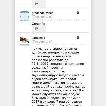
0
gredendo_vides
(Посетители)
Спасибо
0
saric2014
(Посетители)
при импорте видео нет звука
долби.это интересно я создал
проект неделю назад.все
прекрасно работало до
27.11.2017.сегодня открыл ранее
созданный проект и
импортируется только
звук.импортирую видео с камеры
видео есть звука нет .просит
кодеки долби .скачал премиер с
разных сайтов таже проблема.нас
хотят скинуть с виндовс 7 на 10.а
может случится так как с эдиус
8.выхода 2 .сидеть на премиер
2017 в виндовс 7 или обновится
до виндовс 10 чтобы работать в