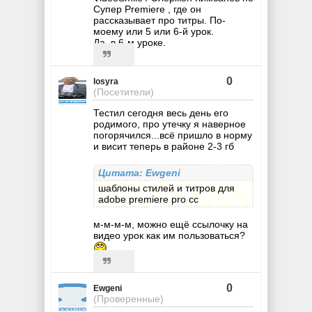
Супер Premiere , где он
рассказывает про титры. По-
моему или 5 или 6-й урок.
Да, в 6-м уроке.
0
losyra
(Посетители)
Тестил сегодня весь день его
родимого, про утечку я наверное
погорячился...всё пришло в норму
и висит теперь в районе 2-3 гб
Цитата: Ewgeni
шаблоны стилей и титров для
adobe premiere pro cc
м-м-м-м, можно ещё ссылочку на
видео урок как им пользоваться?
0
Ewgeni
(Проверенные)