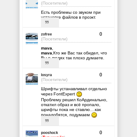
(Посетители)
Есть проблемы со звуком при
установке файлов в проэкт.
0
zofree
(Посетители)
mava
,
mava
,Кто же Вас так обидел, что
Вы о людях так плохо думаете.
0
losyra
(Посетители)
Шрифты устанавливал отдельно
через FontExpert
Проблему решил КоАрдинально,
откатил образ и всё пропало,
шрифты пока не ставлю....как
понадобятся, подумаем
0
pooshock