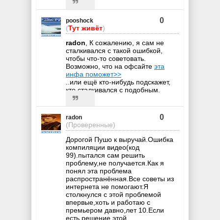
0
pooshock
(
Тут живёт
)
radon
, К сожалению, я сам не
сталкивался с такой ошибкой,
чтобы что-то советовать.
Возможно, что на офсайте
эта
инфа поможет>>
..или ещё кто-нибудь подскажет,
кто сталкивался с подобным.
0
radon
(Проверенные)
Дорогой Пушо к выручай.Ошибка
компиляции видео(код
99).пытался сам решить
проблему,не получается.Как я
понял эта проблема
распространённая.Все советы из
интернета не помогают.Я
столкнулся с этой проблемой
впервые,хоть и работаю с
премьером давно,лет 10.Если
есть решение этой