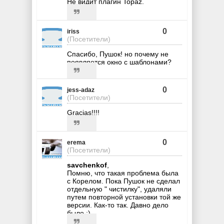
Не видит плагин Topaz.
0
iriss
(Посетители)
Спасибо, Пушок! но почему не
появляется окно с шаблонами?
0
jess-adaz
(Посетители)
Gracias!!!!
0
erema
(Посетители)
savchenkof
,
Помню, что такая проблема была
с Корелом. Пока Пушок не сделал
отдельную " чистилку", удаляли
путем повторной установки той же
версии. Как-то так. Давно дело
было :)