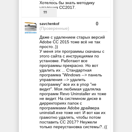
Хотелось бы знать методику
удаления СС2017.
0
savchenkof
(Проверенные)
Даже с удалением старых версий
Adobe CC 2015 тоже всё не так
просто..))
У меня эти программы скачаны с
этого сайта с инструкциями по
установке. Работают все
программы прекрасно. Но вот
удалить их ... Стандартная
программа "Windows --> панель
управления --> удалить
программу" все их в упор "не
видит". Моя любимая удалялка
программ Revo Uninstaller их тоже
не видит. На системном диске в
дирректориях папок с
программами Adobe драйвера
uninstall.exe тоже нет. И вот как их
грамотно удалять, чтобы потом
поставить CC 2017? Неужели
только переустановка системы?..((