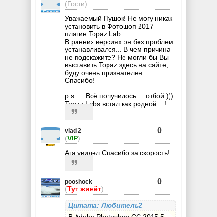
(Гости)
Уважаемый Пушок! Не могу никак
установить в Фотошоп 2017
плагин Topaz Lab ...
В ранних версиях он без проблем
устанавливался... В чем причина
не подскажите? Не могли бы Вы
выставить Topaz здесь на сайте,
буду очень признателен...
Спасибо!
p.s. ... Всё получилось ... отбой )))
Topaz Labs встал как родной ...!
0
vlad 2
(
VIP
)
Ага увидел Спасибо за скорость!
0
pooshock
(
Тут живёт
)
Цитата: Любитель2
В Adobe Photoshop CC 2015.5