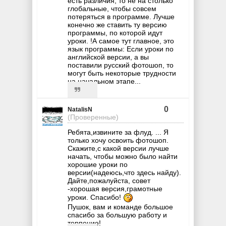
есть различия, то не на столько
глобальные, чтобы совсем
потеряться в программе. Лучше
конечно же ставить ту версию
программы, по которой идут
уроки. !А самое тут главное, это
язык программы: Если уроки по
английской версии, а вы
поставили русский фотошоп, то
могут быть некоторые трудности
на начальном этапе...
0
NatalisN
(Проверенные)
Ребята,извините за флуд. ... Я
только хочу освоить фотошоп.
Скажите,с какой версии лучше
начать, чтобы можно было найти
хорошие уроки по
версии(надеюсь,что здесь найду).
Дайте,пожалуйста, совет
-хорошая версия,грамотные
уроки. Спасибо!
Пушок, вам и команде большое
спасибо за большую работу и
терпение!