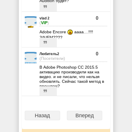
Audition будет?
0
vlad 2
(
VIP
)
Adobe Encore
аааа....!!!!
ЗАЧЕМ????
0
Любитель2
(Посетители)
В Adobe Photoshop CC 2015.5
активацию производили как на
видео. и не писали, что нельзя
обновлять. Сейчас такой метод в
прошлом?
Назад
Вперед