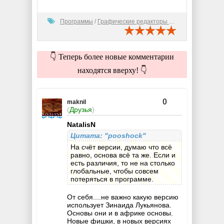
Программы
/
Графические редакторы (2D)
👇 Теперь более новые комментарии
находятся вверху! 👇
0
maknil
(
Друзья
)
NatalisN
Цитата: "pooshock"
На счёт версии, думаю что всё
равно, основа всё та же. Если и
есть различия, то не на столько
глобальные, чтобы совсем
потеряться в программе.
От себя....не важно какую версию
использует Зинаида Лукьянова.
Основы они и в африке основы.
Новые фишки, в новых версиях