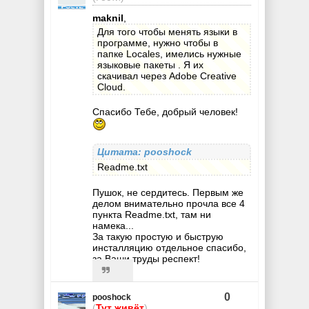
maknil
,
Для того чтобы менять языки в
программе, нужно чтобы в
папке Locales, имелись нужные
языковые пакеты . Я их
скачивал через Adobe Creative
Cloud.
Спасибо Тебе, добрый человек!
Цитата: pooshock
Readme.txt
Пушок, не сердитесь. Первым же
делом внимательно прочла все 4
пункта Readme.txt, там ни
намека...
За такую простую и быструю
инсталляцию отдельное спасибо,
за Ваши труды респект!
0
pooshock
(
Тут живёт
)