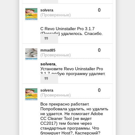
0
solvera
(Проверенные)
С Revo Uninstaller Pro 3.1.7
(Портабл) удалилось. Спасибо.
0
mmad85
(Проверенные)
solvera
,
Установите Revo Uninstaller Pro
3.1.7 любую программу удаляет.
0
solvera
(Проверенные)
Все прекрасно работает.
Попробовала удалить, но удалить
не удается. Не помогает Adobe
CC Cleaner Tool (не видет
СС2017) тем более через
стандартные программы. Что
блокирует Host?, Касперский?