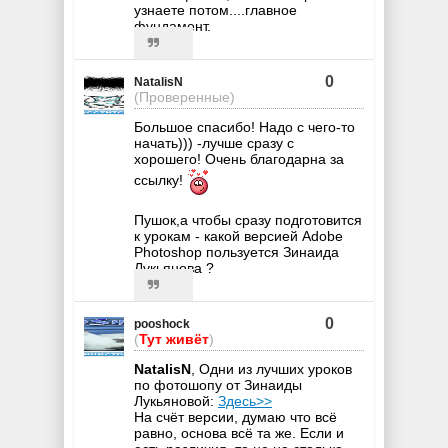
узнаете потом....главное
фундамент.
0
NatalisN
(Проверенные)
Большое спасибо! Надо с чего-то
начать))) -лучше сразу с
хорошего! Очень благодарна за
ссылку!
Пушок,а чтобы сразу подготовится
к урокам - какой версией Adobe
Photoshop пользуется Зинаида
Лукьянова ?
0
pooshock
(
Тут живёт
)
NatalisN
, Одни из лучших уроков
по фотошопу от Зинаиды
Лукьяновой:
Здесь>>
На счёт версии, думаю что всё
равно, основа всё та же. Если и