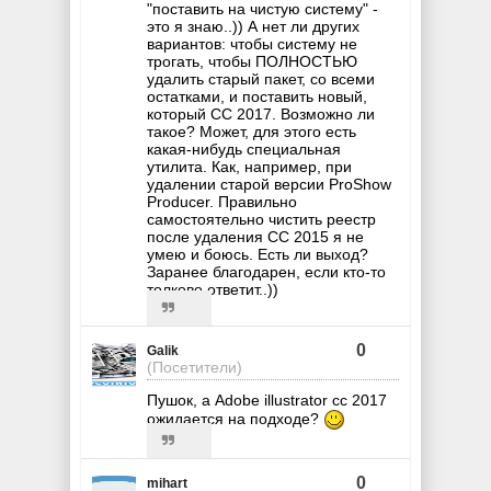
"поставить на чистую систему" -
это я знаю..)) А нет ли других
вариантов: чтобы систему не
трогать, чтобы ПОЛНОСТЬЮ
удалить старый пакет, со всеми
остатками, и поставить новый,
который СС 2017. Возможно ли
такое? Может, для этого есть
какая-нибудь специальная
утилита. Как, например, при
удалении старой версии ProShow
Producer. Правильно
самостоятельно чистить реестр
после удаления СС 2015 я не
умею и боюсь. Есть ли выход?
Заранее благодарен, если кто-то
толково ответит..))
0
Galik
(Посетители)
Пушок, а Adobe illustrator cc 2017
ожидается на подходе?
0
mihart