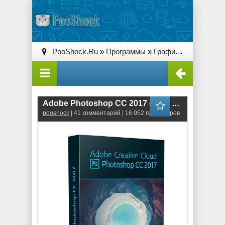
PooShock.Ru
»
Программы
»
Графические редакторы (2D)
Adobe Photoshop CC 2017 (18.0) 64bit ML-RUS
pooshock
| 41 комментарий | 16 052 просмотров