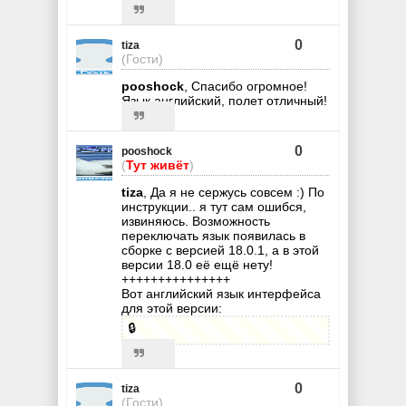
0
tiza
(Гости)
pooshock
, Спасибо огромное!
Язык английский, полет отличный!
0
pooshock
(
Тут живёт
)
tiza
, Да я не сержусь совсем :) По
инструкции.. я тут сам ошибся,
извиняюсь. Возможность
переключать язык появилась в
сборке с версией 18.0.1, а в этой
версии 18.0 её ещё нету!
+++++++++++++++
Вот английский язык интерфейса
для этой версии:
🔒
0
tiza
(Гости)