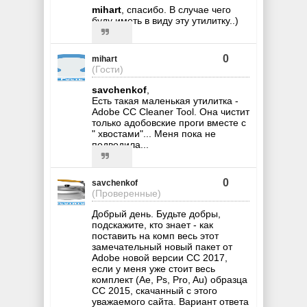
mihart
, спасибо. В случае чего
буду иметь в виду эту утилитку..)
0
mihart
(Гости)
savchenkof
,
Есть такая маленькая утилитка -
Adobe CC Cleaner Tool. Она чистит
только адобовские проги вместе с
" хвостами"... Меня пока не
подводила...
0
savchenkof
(Проверенные)
Добрый день. Будьте добры,
подскажите, кто знает - как
поставить на комп весь этот
замечательный новый пакет от
Adobe новой версии CC 2017,
если у меня уже стоит весь
комплект (Ae, Ps, Pro, Au) образца
CC 2015, скачанный с этого
уважаемого сайта. Вариант ответа