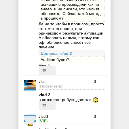
активацию производили как на
видео. и не писали, что нельзя
обновлять. Сейчас такой метод
в прошлом?
Да не то чтобы в прошлом, просто
этот метод проще, при
одинаковом результате активации.
А обновлять нельзя, потому как
оф. обновление снесёт всё
лечение.
Цитата: vlad 2
Audition будет?
Уже ;)
0
vita
(Посетители)
vlad 2
,
в детсадах требуют,достали
0
vlad 2
(
VIP
)