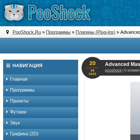
PooShock.Ru
»
Программы
»
Плагины (Plug-ins)
» Advanced 
20
Advanced Mask 
НАВИГАЦИЯ
pooshock
| 0 комме
09
2025
Главная
Программы
Проекты
Футажи
Звук
Графика (2D)