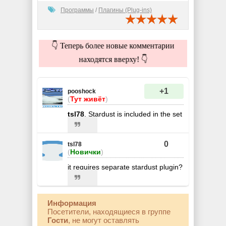
Программы
/
Плагины (Plug-ins)
👇 Теперь более новые комментарии
находятся вверху! 👇
+1
pooshock
(
Тут живёт
)
tsl78
, Stardust is included in the set
0
tsl78
(
Новички
)
it requires separate stardust plugin?
Информация
Посетители, находящиеся в группе
Гости
, не могут оставлять