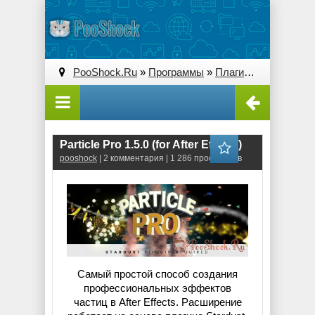
PooShock.Ru
»
Программы
»
Плагины (Plug-ins)
» 
Particle Pro 1.5.0 (for After Effects)
pooshock
| 2 комментария | 1 286 просмотров
Самый простой способ создания
профессиональных эффектов
частиц в After Effects. Расширение