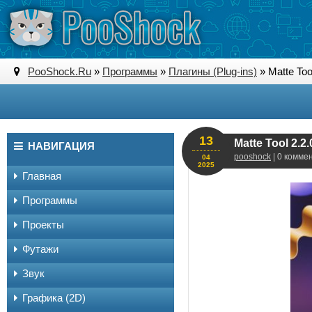
PooShock.Ru
»
Программы
»
Плагины (Plug-ins)
» Matte Tool
13
Matte Tool 2.2.0
НАВИГАЦИЯ
pooshock
| 0 комме
04
2025
Главная
Программы
Проекты
Футажи
Звук
Графика (2D)