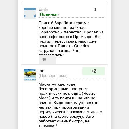
0
iasold
(
Новички
)
Привет! Заработал сразу и
хорошо,мне понравилось.
Поработал и перестал! Пропал из
видеоэффектов в Премьере. Все
чистил,переустанавливал....не
помогает. Пишет - Ошибка
загрузки плагина. Что
посоветуете?
+2
GIP
(Проверенные)
Маска жуткая, края
бесформенные, настроек
практически нет: одна (Resize
Mode) и та почти ни на что не
влияет. Выделением управлять
нельзя, при проигрывании
периодически выскакивает что-то
левое (на фоне вокруг). Зато
работает очень быстро, не
тормозит!