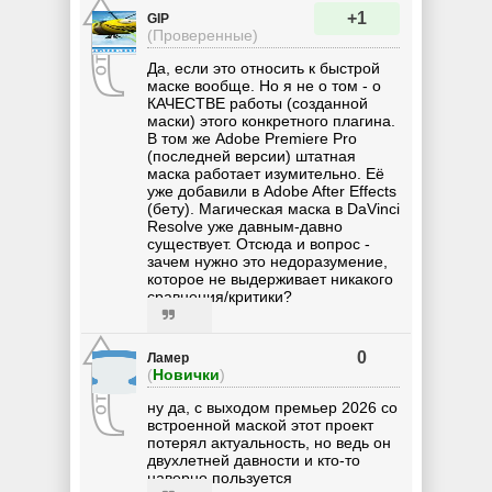
+1
GIP
(Проверенные)
Да, если это относить к быстрой
маске вообще. Но я не о том - о
КАЧЕСТВЕ работы (созданной
маски) этого конкретного плагина.
В том же Adobe Premiere Pro
(последней версии) штатная
маска работает изумительно. Её
уже добавили в Adobe After Effects
(бету). Магическая маска в DaVinci
Resolve уже давным-давно
существует. Отсюда и вопрос -
зачем нужно это недоразумение,
которое не выдерживает никакого
сравнения/критики?
0
Ламер
(
Новички
)
ну да, с выходом премьер 2026 со
встроенной маской этот проект
потерял актуальность, но ведь он
двухлетней давности и кто-то
наверно пользуется