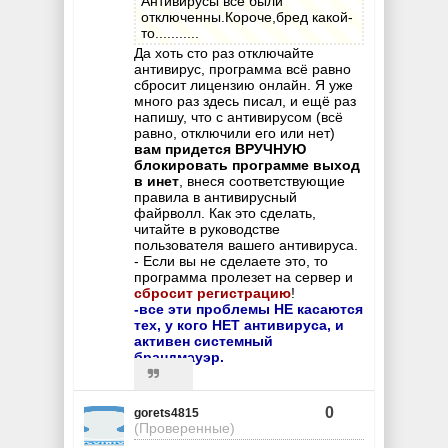
Антивирусы все были
отключенны.Короче,бред какой-
то...........
Да хоть сто раз отключайте
антивирус, программа всё равно
сбросит лицензию онлайн. Я уже
много раз здесь писал, и ещё раз
напишу, что с антивирусом (всё
равно, отключили его или нет)
вам придется ВРУЧНУЮ
блокировать программе выход
в инет
, внеся соответствующие
правила в антивирусный
файрволл. Как это сделать,
читайте в руководстве
пользователя вашего антивируса.
- Если вы не сделаете это, то
программа пролезет на сервер и
сбросит регистрацию
!
-все эти проблемы НЕ касаются
тех, у кого НЕТ антивируса, и
активен системный
брандмауэр.
0
gorets4815
(Проверенные)