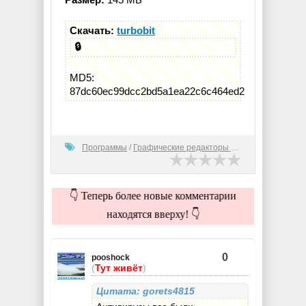
Скачать:
turbobit
🔒
MD5:
87dc60ec99dcc2bd5a1ea22c6c464ed2
Программы
/
Графические редакторы (2D)
👇 Теперь более новые комментарии
находятся вверху! 👇
0
pooshock
(
Тут живёт
)
Цитата: gorets4815