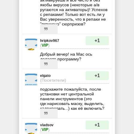
активируешь и всё чисто и без
якобы вирусов (некоторые а/в
ругаются на активаторы)! Успехов
с репаками! Только вот есть ли у
Вас уверенность, что в репаки не
"вкручено" сюрпризов?
+1
hripkov967
(
VIP
)
Добрый вечер! на Мас ось
делаете программу?
+1
elgato
(Посетители)
подскажите пожалуйста, после
установки нет центральной
панели инструментов (это
где:нарисовать маску, выделить,
кадрировать...) как её включить?
+1
vladsov
(
VIP
)