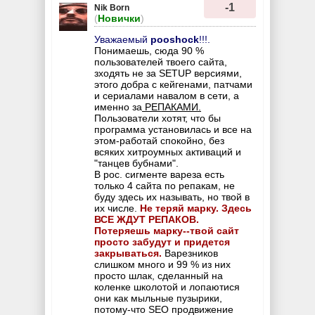
-1
Nik Born
(
Новички
)
Уважаемый
pooshock
!!!.
Понимаешь, сюда 90 %
пользователей твоего сайта,
зходять не за SETUP версиями,
этого добра с кейгенами, патчами
и сериалами навалом в сети, а
именно за
РЕПАКАМИ.
Пользователи хотят, что бы
программа установилась и все на
этом-работай спокойно, без
всяких хитроумных активаций и
"танцев бубнами".
В рос. сигменте вареза есть
только 4 сайта по репакам, не
буду здесь их называть, но твой в
их числе.
Не теряй марку. Здесь
ВСЕ ЖДУТ РЕПАКОВ.
Потеряешь марку--твой сайт
просто забудут и придется
закрываться.
Варезников
слишком много и 99 % из них
просто шлак, сделанный на
коленке школотой и лопаютися
они как мыльные пузырики,
потому-что SEO продвижение