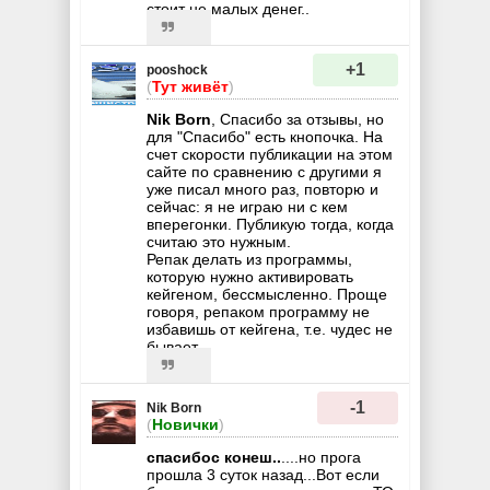
стоит не малых денег..
+1
pooshock
(
Тут живёт
)
Nik Born
, Спасибо за отзывы, но
для "Спасибо" есть кнопочка. На
счет скорости публикации на этом
сайте по сравнению с другими я
уже писал много раз, повторю и
сейчас: я не играю ни с кем
вперегонки. Публикую тогда, когда
считаю это нужным.
Репак делать из программы,
которую нужно активировать
кейгеном, бессмысленно. Проще
говоря, репаком программу не
избавишь от кейгена, т.е. чудес не
бывает.
-1
Nik Born
(
Новички
)
спасибос конеш..
....но прога
прошла 3 суток назад...Вот если