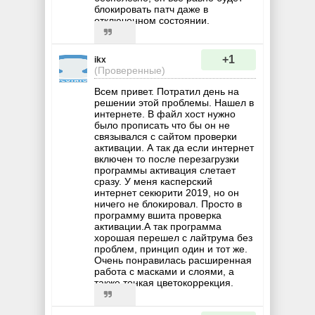
блокировать патч даже в
отключенном состоянии.
+1
ikx
(Проверенные)
Всем привет. Потратил день на
решении этой проблемы. Нашел в
интернете. В файл хост нужно
было прописать что бы он не
связывался с сайтом проверки
активации. А так да если интернет
включен то после перезагрузки
программы активация слетает
сразу. У меня касперский
интернет секюрити 2019, но он
ничего не блокировал. Просто в
программу вшита проверка
активации.А так программа
хорошая перешел с лайтрума без
проблем, принцип один и тот же.
Очень понравилась расширенная
работа с масками и слоями, а
также тонкая цветокоррекция.