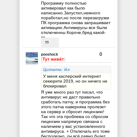
Программу полностью
активировал как было
написанно.Запустил,немного
поработал,но после перезагрузки
ПК программа снова запрашивает
активацию.Антивирусы все были
отключенны.Короче,бред какой-
то...........
0
pooshock
(
Тут живёт
)
Цитата: ikx
У меня касперский интернет
секюрити 2019, но он ничего не
блокировал
Я уже много раз тут писал, что
антивирус не даст правильно
сработать патчу, и программа без
этого патча наверняка пролезет
на сервер и сбросит лицензию!
Так что эта проблема со сбросом
лицензии напрямую связана с
наличием у вас установленного
антивируса. + Отключать его тоже
бесполезно, он всё равно будет