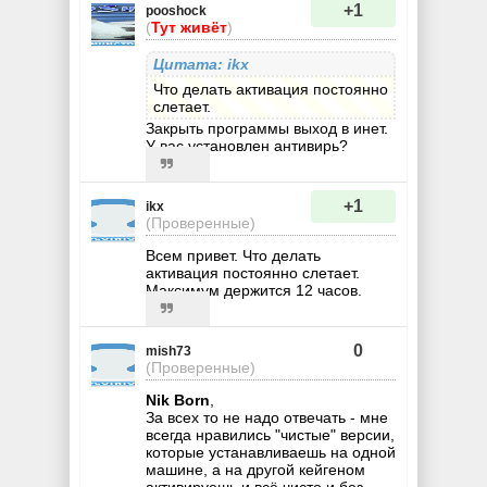
+1
pooshock
(
Тут живёт
)
Цитата: ikx
Что делать активация постоянно
слетает.
Закрыть программы выход в инет.
У вас установлен антивирь?
+1
ikx
(Проверенные)
Всем привет. Что делать
активация постоянно слетает.
Максимум держится 12 часов.
0
mish73
(Проверенные)
Nik Born
,
За всех то не надо отвечать - мне
всегда нравились "чистые" версии,
которые устанавливаешь на одной
машине, а на другой кейгеном