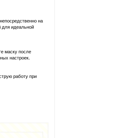
 непосредственно на
й для идеальной
те маску после
ных настроек.
струю работу при