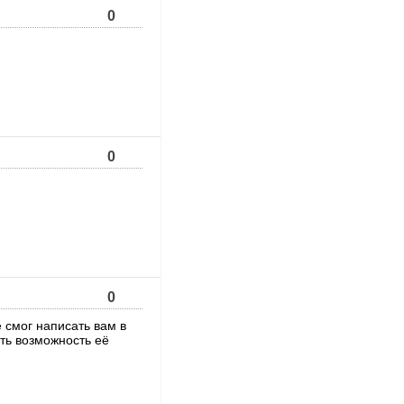
0
0
0
е смог написать вам в
сть возможность её