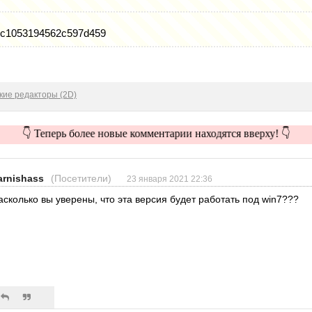
5c1053194562c597d459
кие редакторы (2D)
👇 Теперь более новые комментарии находятся вверху! 👇
arnishass
(Посетители)
23 января 2021 22:36
асколько вы уверены, что эта версия будет работать под win7???