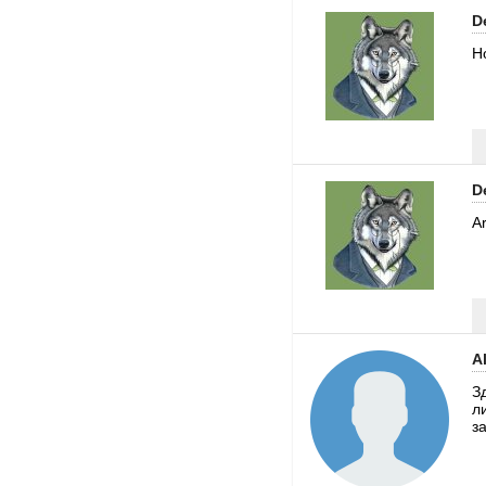
D
Ho
D
Ar
A
З
л
з