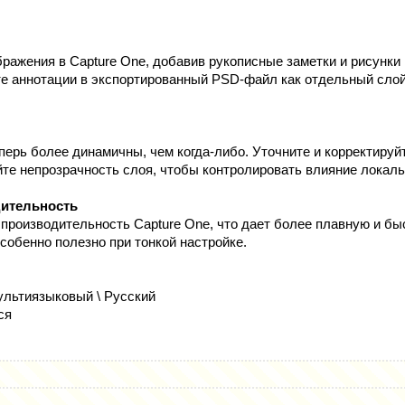
бражения в Capture One, добавив рукописные заметки и рисунки
е аннотации в экспортированный PSD-файл как отдельный сло
перь более динамичны, чем когда-либо. Уточните и корректируй
йте непрозрачность слоя, чтобы контролировать влияние локаль
дительность
роизводительность Capture One, что дает более плавную и бы
собенно полезно при тонкой настройке.
льтиязыковый \ Русский
ся