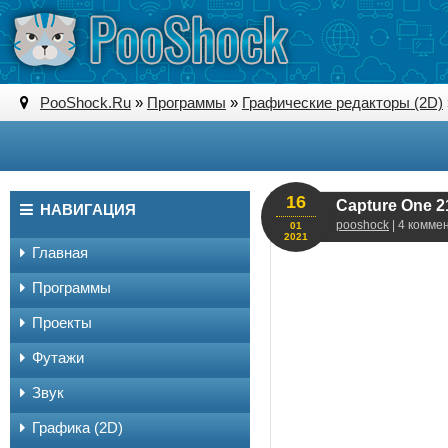
PooShock.Ru
»
Программы
»
Графические редакторы (2D)
16
Capture One 21
НАВИГАЦИЯ
pooshock
| 4 комме
01
2021
Главная
Программы
Проекты
Футажи
Звук
Графика (2D)