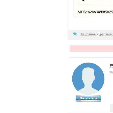
MD5: b2ba04d8f5b2
0
Программы
/
Графичес
p
Н