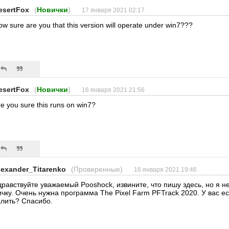
esertFox
(
Новички
)
17 января 2021 02:17
w sure are you that this version will operate under win7???
esertFox
(
Новички
)
16 января 2021 21:56
e you sure this runs on win7?
lexander_Titarenko
(Проверенные)
16 января 2021 19:46
дравствуйте уважаемый Pooshock, извините, что пишу здесь, но я н
ичку. Очень нужна программа The Pixel Farm PFTrack 2020. У вас е
алить? Спасибо.