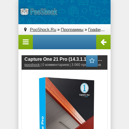
PooShock.Ru
»
Программы
»
Графические редакторы (2D)
Capture One 21 Pro (14.3.1.14) RePack
pooshock
| 0 комментариев | 3 060 просмотров