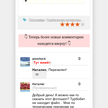
🔒
Программы
/
Графические редакторы (2D)
👇 Теперь более новые комментарии
находятся вверху! 👇
0
pooshock
(
Тут живёт
)
Наталис
, Перезалил!
0
Наталис
(Проверенные)
Добрый день! А можно как-то
скачать этот фотошоп? Турбобит
не находит файл... Мне по
техническим причинам на