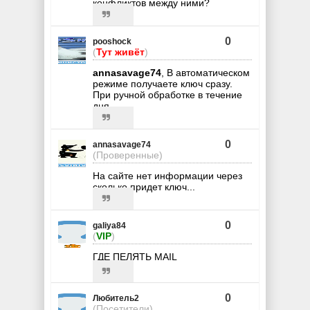
конфликтов между ними?
0
pooshock
(
Тут живёт
)
annasavage74
, В автоматическом
режиме получаете ключ сразу.
При ручной обработке в течение
дня.
0
annasavage74
(Проверенные)
На сайте нет информации через
сколько придет ключ...
0
galiya84
(
VIP
)
ГДЕ ПЕЛЯТЬ MAIL
0
Любитель2
(Посетители)