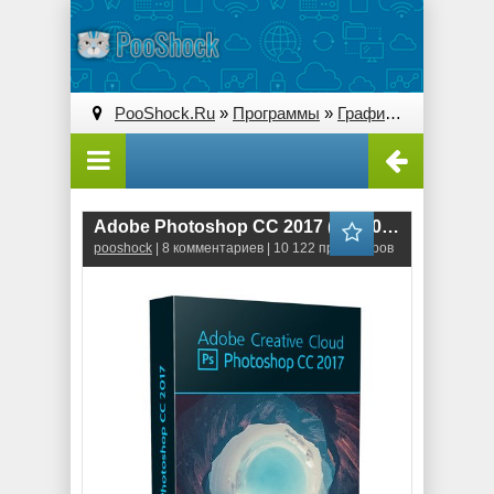
PooShock.Ru
»
Программы
»
Графические редакторы (2D)
Adobe Photoshop CC 2017 (18.1.0.207) 64bit ML-RUS
pooshock
| 8 комментариев | 10 122 просмотров