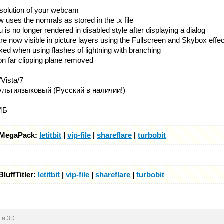
 resolution of your webcam
w uses the normals as stored in the .x file
is no longer rendered in disabled style after displaying a dialog
are now visible in picture layers using the Fullscreen and Skybox effe
xed when using flashes of lightning with branching
on far clipping plane removed
Vista/7
льтиязыковый (Русский в наличии!)
МБ
r MegaPack:
letitbit
|
vip-file
|
shareflare
|
turbobit
luffTitler:
letitbit
|
vip-file
|
shareflare
|
turbobit
 и 3D