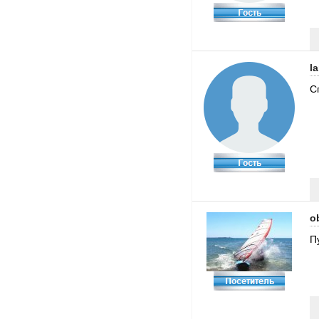
la
С
o
П