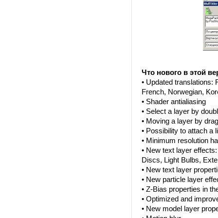
Что нового в этой ве
• Updated translations: 
French, Norwegian, Kor
• Shader antialiasing
• Select a layer by doubl
• Moving a layer by dragg
• Possibility to attach a 
• Minimum resolution ha
• New text layer effects
Discs, Light Bulbs, Ex
• New text layer propert
• New particle layer ef
• Z-Bias properties in t
• Optimized and improve
• New model layer prop