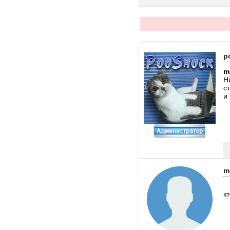
p
m
Н
с
и
m
к