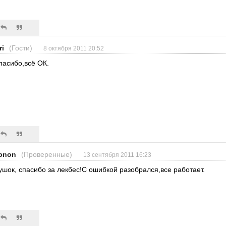
ri
(Гости)
8 октября 2011 20:52
пасибо,всё ОК.
bnon
(Проверенные)
13 сентября 2011 16:23
ушок, спасибо за лекбес!С ошибкой разобрался,все работает.