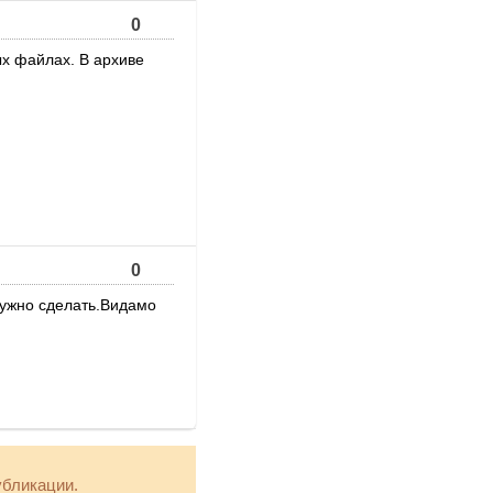
0
вых файлах. В архиве
0
нужно сделать.Видамо
убликации.