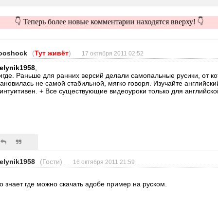
👇 Теперь более новые комментарии находятся вверху! 👇
ooshock
(
Тут живёт
)
17 октября 2011 02:52
elynik1958
,
игде. Раньше для ранних версий делали самопальные русики, от к
тановилась не самой стабильной, мягко говоря. Изучайте английски
 интуитивен. + Все существующие видеоуроки только для английско
elynik1958
(Гости)
16 октября 2011 21:59
то знает где можно скачать адобе пример на руском.