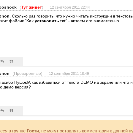
ooshock
(
Тут живёт
)
12 сентября 2011 22:44
bnon
, Сколько раз говорить, что нужно читать инструкции в тексто
ежит файлик "
Как установить.txt
" - читаем его внимательно.
bnon
(Проверенные)
12 сентября 2011 18:49
пасибо Пушок!А как избавиться от текста DEMO на экране или что 
то демо версия?
еся в группе
Гости
, не могут оставлять комментарии к данной п