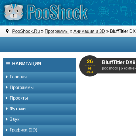
PooShock.Ru
»
Программы
»
Анимация и 3D
» BluffTitler D
26
BluffTitler DX
НАВИГАЦИЯ
pooshock
| 6 комме
08
2011
Главная
Программы
Проекты
Футажи
Звук
Графика (2D)