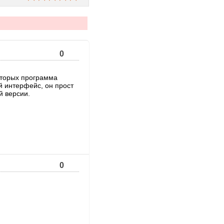
0
оторых программа
й интерфейс, он прост
й версии.
0