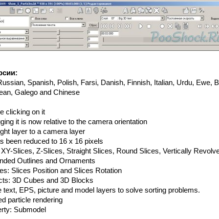
рсии:
Russian, Spanish, Polish, Farsi, Danish, Finnish, Italian, Urdu, Ewe,
ean, Galego and Chinese
e clicking on it
ing it is now relative to the camera orientation
light layer to a camera layer
s been reduced to 16 x 16 pixels
: XY-Slices, Z-Slices, Straight Slices, Round Slices, Vertically Revolv
tended Outlines and Ornaments
ies: Slices Position and Slices Rotation
fects: 3D Cubes and 3D Blocks
he text, EPS, picture and model layers to solve sorting problems.
d particle rendering
erty: Submodel