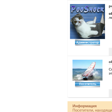
p
o
л
o
С
э
Информация
Посетители, находящи