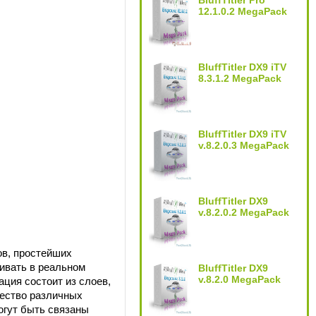
BluffTitler Pro
12.1.0.2 MegaPack
BluffTitler DX9 iTV
8.3.1.2 MegaPack
BluffTitler DX9 iTV
v.8.2.0.3 MegaPack
BluffTitler DX9
v.8.2.0.2 MegaPack
ов, простейших
ивать в реальном
BluffTitler DX9
v.8.2.0 MegaPack
ция состоит из слоев,
чество различных
могут быть связаны