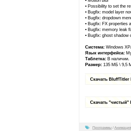
• Motion blur
• Possibility to set the
• Bugfix: model layer no
• Bugfix: dropdown menu 
• Bugfix: FX properties 
• Bugfix: memory leak fi
• Bugfix: ghost shadow 
Система:
Windows XP/
Язык интерфейса:
Му
Таблетка:
В наличии.
Размер:
135 МБ \ 9,5 
Скачать BluffTitle
Скачать "чистый" B
100
Программы
/
Анимация