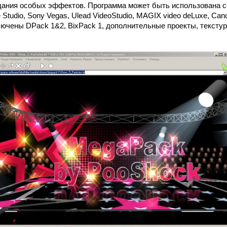
здания особых эффектов. Программа может быть использована с
e Studio, Sony Vegas, Ulead VideoStudio, MAGIX video deLuxe, Ca
ключены DPack 1&2, BixPack 1, дополнительные проекты, тексту