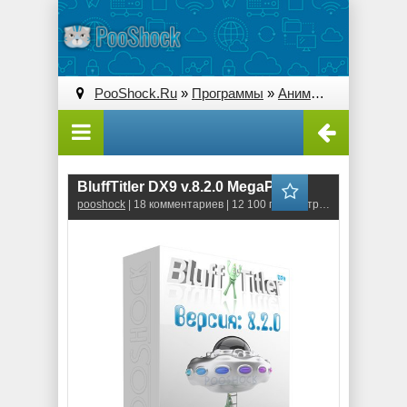
PooShock.Ru
»
Программы
»
Анимация и 3D
» Blu
BluffTitler DX9 v.8.2.0 MegaPack
pooshock
| 18 комментариев | 12 100 просмотров