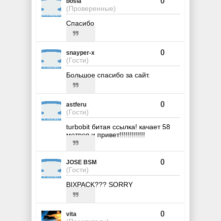
0
bosla
(Проверенные)
Спасибо
0
snayper-x
(Гости)
Большое спасибо за сайт.
0
astferu
(Гости)
turbobit битая ссылка! качает 58
метров и привет!!!!!!!!!!!!!
0
JOSE BSM
(Гости)
BIXPACK??? SORRY
0
vita