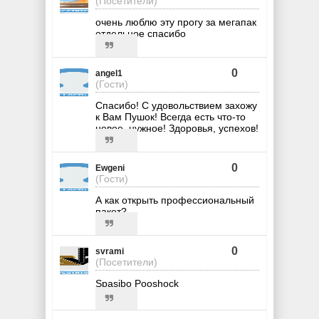
(Посетители)
очень люблю эту прогу за мегапак
отдельное спасибо
0
angel1
(Гости)
Спасибо! С удовольствием захожу
к Вам Пушок! Всегда есть что-то
новое, нужное! Здоровья, успехов!
0
Ewgeni
(Гости)
А как открыть профессиональный
пакет?
0
svrami
(Посетители)
Spasibo Pooshock