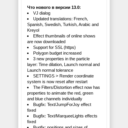
Что нового в версии 13.0:
VJ dialog
Updated translations: French,
Spanish, Swedish, Turkish, Arabic and
Kreyol
Effect thumbnails of online shows
are now downloaded
Support for SSL (https)
Polygon budget increased
3 new properties in the particle
layer: Time dilation, Launch normal and
Launch normal tolerance
SETTINGS > Render coordinate
system is now reset after restart
The Filters/Distortion effect now has
properties to animate the red, green
and blue channels individually
Bugfix: Text/JumpForJoy effect
fixed
Bugfix: Text/MarqueeLights effects
fixed
Bugfix: positions and sizes of