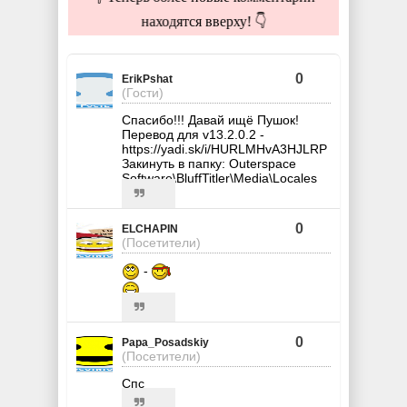
находятся вверху! 👇
0
ErikPshat
(Гости)
Спасибо!!! Давай ищё Пушок!
Перевод для v13.2.0.2 -
https://yadi.sk/i/HURLMHvA3HJLRP
Закинуть в папку: Outerspace
Software\BluffTitler\Media\Locales
0
ELCHAPIN
(Посетители)
-
0
Papa_Posadskiy
(Посетители)
Спс