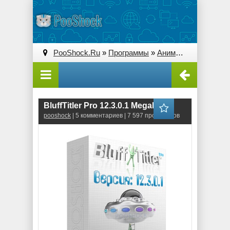
PooShock.Ru
»
Программы
»
Анимация и 3D
» Blu
BluffTitler Pro 12.3.0.1 MegaPack
pooshock
| 5 комментариев | 7 597 просмотров