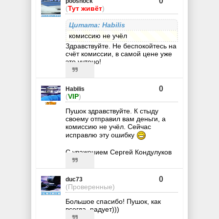
0
pooshock
(
Тут живёт
)
Цитата: Habilis
комиссию не учёл
Здравствуйте. Не беспокойтесь на
счёт комиссии, в самой цене уже
это учтено!
0
Habilis
(
VIP
)
Пушок здравствуйте. К стыду
своему отправил вам деньги, а
комиссию не учёл. Сейчас
исправлю эту ошибку
С уважением Сергей Кондулуков
0
duc73
(Проверенные)
Большое спасибо! Пушок, как
всегда, радует)))