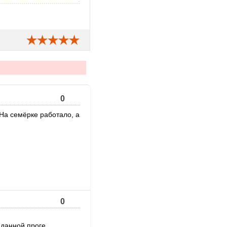
0
 На семёрке работало, а
0
данной проге...