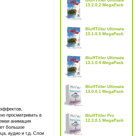
BluffTitler Ultimate
13.2.0.2 MegaPack
BluffTitler Ultimate
13.1.0.5 MegaPack
BluffTitler Ultimate
13.1.0.4 MegaPack
BluffTitler Ultimate
13.0.0.1 MegaPack
 эффектов,
но просматривать в
BluffTitler Pro
12.3.0.1 MegaPack
аемая анимация
ает большое
ца, аудио и т.д. Слои