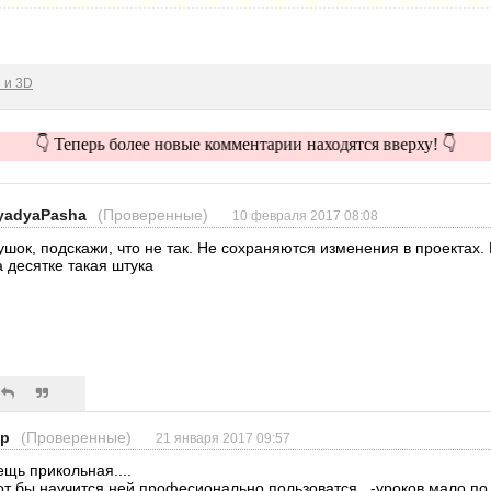
 и 3D
👇 Теперь более новые комментарии находятся вверху! 👇
yadyaPasha
(Проверенные)
10 февраля 2017 08:08
ушок, подскажи, что не так. Не сохраняются изменения в проектах.
а десятке такая штука
ep
(Проверенные)
21 января 2017 09:57
ещь прикольная....
от бы научится ней професионально пользоватся...-уроков мало по 