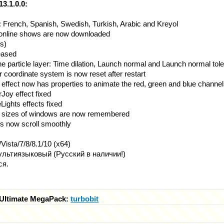
3.1.0.0:
: French, Spanish, Swedish, Turkish, Arabic and Kreyol
f online shows are now downloaded
ps)
eased
he particle layer: Time dilation, Launch normal and Launch normal tol
oordinate system is now reset after restart
n effect now has properties to animate the red, green and blue channels
Joy effect fixed
Lights effects fixed
nd sizes of windows are now remembered
rs now scroll smoothly
ista/7/8/8.1/10 (x64)
льтиязыковый (Русский в наличии!)
ся.
r Ultimate MegaPack:
turbobit