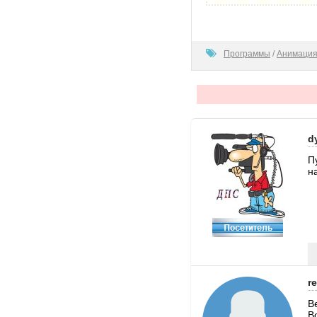
100
Программы
/
Анимация
d
П
н
r
В
В