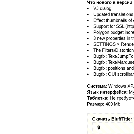
Что нового в версии 1
VJ dialog
Updated translations
Effect thumbnails o
Support for SSL (htt
Polygon budget incr
3 new properties in t
SETTINGS > Render c
The Filters/Distortio
Bugfix: Text/JumpFor
Bugfix: Text/Marquee
Bugfix: positions a
Bugfix: GUI scrollba
Система:
Windows XP/V
Язык интерфейса:
Му
Таблетка:
Не требует
Размер:
409 Mb
Скачать BluffTitle
🔒