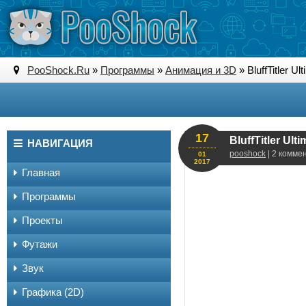
PooShock.Ru
»
Программы
»
Анимация и 3D
» BluffTitler U
17
BluffTitler Ul
НАВИГАЦИЯ
pooshock
| 2 комме
01
2017
Главная
Программы
Проекты
Футажи
Звук
Графика (2D)