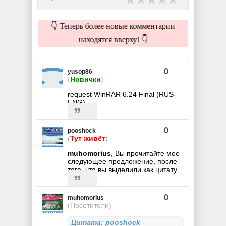
👇 Теперь более новые комментарии
находятся вверху! 👇
0
yusop86
(
Новички
)
request WinRAR 6.24 Final (RUS-
ENG)
0
pooshock
(
Тут живёт
)
muhomorius
, Вы прочитайте мое
следующее предложение, после
того, что вы выделили как цитату.
0
muhomorius
(Посетители)
Цитата: pooshock