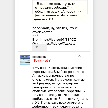
...В системе есть стучалки
"отправлять образцы", и
"облачная защита", через них
файлы палятся. Что с этим
делать я ХЗ...
pooshock
, ну, это ведь тоже
отключается...
* * *
Вкл.
https://ibb.co/9NT3PDZ
Откл.
https://ibb.co/XzsX5t8
0
pooshock
(
Тут живёт
)
omvideo
, К сожалению мелкие
варезные файлы быстро палятся.
Антивирусы полностью не
отключаются. На момент заливки
ни браузер, ни дефендер не
реагировал. В системе есть
стучалки "отправлять образцы", и
"облачная защита", через них
файлы палятся. Что с этим делать
я ХЗ. Призывать всех отключать
дефендер и деинслаллировать