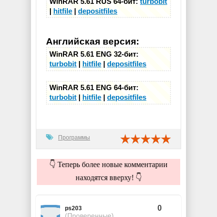
WinRAR 5.61 RUS 64-бит:
turbobit
|
hitfile
|
depositfiles
Английская версия:
WinRAR 5.61 ENG 32-бит:
turbobit
|
hitfile
|
depositfiles
WinRAR 5.61 ENG 64-бит:
turbobit
|
hitfile
|
depositfiles
Программы
👇 Теперь более новые комментарии
находятся вверху! 👇
0
ps203
(Проверенные)