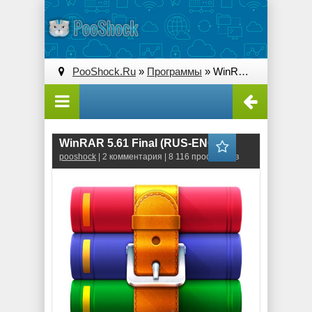
PooShock.Ru
»
Программы
» WinRAR 5.61 Final (RUS-ENG)
WinRAR 5.61 Final (RUS-ENG)
pooshock
| 2 комментария | 8 116 просмотров