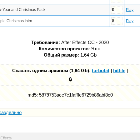
 Year and Christmas Pack
Play
🔒
ple Christmas Intro
Play
🔒
Требования:
After Effects CC - 2020
Количество проектов:
9 шт.
Общий размер:
1,64 Gb
Скачать одним архивом (1,64 Gb):
turbobit
|
hitfile
|
🔒
md5: 5879753ace7c1fafffe6729b86abf8c0
раздельно
Effects