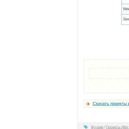
New
Sim
Скачать проекты 
80
Футажи
/
Проекты After 