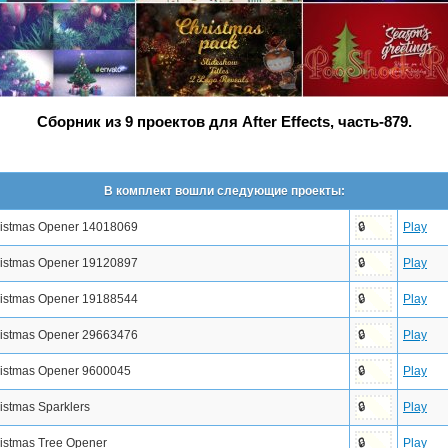
Сборник из 9 проектов для After Effects, часть-879.
В комплект вошли следующие проекты:
istmas Opener 14018069
Play
🔒
istmas Opener 19120897
Play
🔒
istmas Opener 19188544
Play
🔒
istmas Opener 29663476
Play
🔒
istmas Opener 9600045
Play
🔒
istmas Sparklers
Play
🔒
istmas Tree Opener
Play
🔒