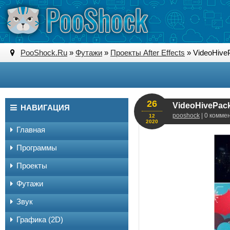
PooShock.Ru
»
Футажи
»
Проекты After Effects
» VideoHivePa
26
VideoHivePack 
НАВИГАЦИЯ
pooshock
| 0 комме
12
2020
Главная
Программы
Проекты
Футажи
Звук
Графика (2D)