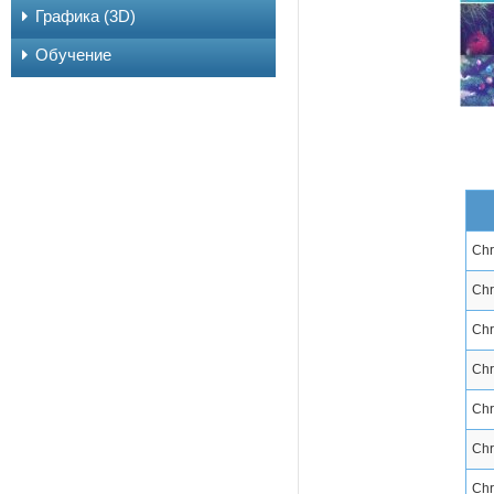
Графика (3D)
Обучение
Chr
Chr
Chr
Chr
Chr
Chr
Chr