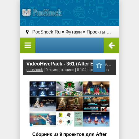
PooShock.Ru
»
Футажи
»
Проекты After Effects
» V
VideoHivePack - 361 (After Effects Projects Pack)
pooshock
| 0 комментариев | 8 104 просмотров
Сборник из 9 проектов для After