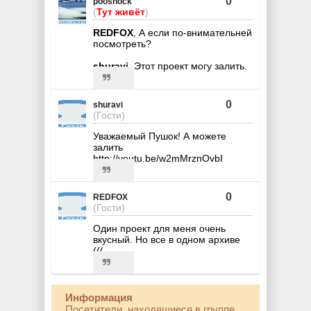
0
pooshock
(
Тут живёт
)
REDFOX
, А если по-внимательней
посмотреть?
shuravi
, Этот проект могу залить.
0
shuravi
(Гости)
Уважаемый Пушок! А можете
залить
http://youtu.be/w2mMrznOvbI
0
REDFOX
(Гости)
Один проект для меня очень
вкусный. Но все в одном архиве
(((
Информация
Посетители, находящиеся в группе