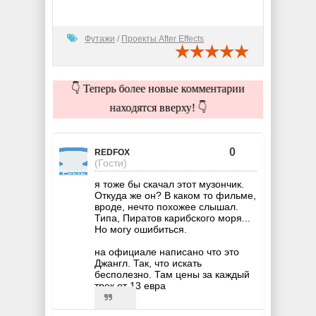
Футажи
/
Проекты After Effects
👇 Теперь более новые комментарии
находятся вверху! 👇
0
REDFOX
(Гости)
я тоже бы скачал этот музончик.
Откуда же он? В каком то фильме,
вроде, нечто похожее слышал.
Типа, Пиратов карибского моря...
Но могу ошибиться.
на официале написано что это
Джангл. Так, что искать
бесполезно. Там цены за каждый
трек от 13 евра