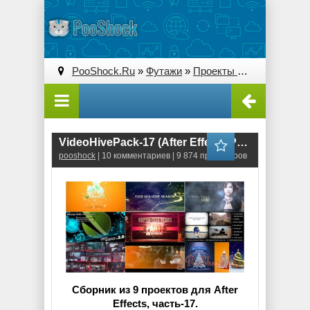
PooShock.Ru
»
Футажи
»
Проекты After Effects
» V
VideoHivePack-17 (After Effects Projects Pack)
pooshock
| 10 комментариев | 9 874 просмотров
Сборник из 9 проектов для After
Effects, часть-17.