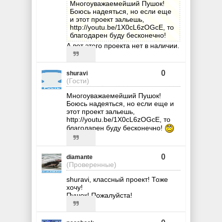
Многоуважаемейший Пушок!
Боюсь надеяться, но если еще
и этот проект зальешь,
http://youtu.be/1X0cL6zOGcE, то
благодарен буду бесконечно!
А вот этого проекта нет в наличии.
0
shuravi
(Гости)
Многоуважаемейший Пушок!
Боюсь надеяться, но если еще и
этот проект зальешь,
http://youtu.be/1X0cL6zOGcE, то
благодарен буду бесконечно!
0
diamante
(Проверенные)
shuravi, классный проект! Тоже
хочу!
Пушок! Пожалуйста!