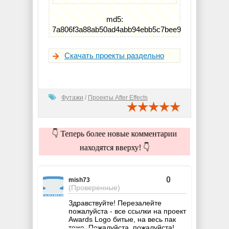
md5:
7a806f3a88ab50ad4abb94ebb5c7bee9
Скачать проекты раздельно
Футажи
/
Проекты After Effects
👇 Теперь более новые комментарии
находятся вверху! 👇
0
mish73
(Проверенные)
Здравствуйте! Перезалейте
пожалуйста - все ссылки на проект
Awards Logo битые, на весь пак
тоже. Пожалуйста, пожалуйста!