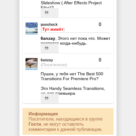
Slideshow ( After Effects Project
Files)?
0
pooshock
(
Тут живёт
)
6anzay
, Этого нет пока что. Может
появится когда-нибудь.
0
6anzay
(Посетители)
Пушок, у тебя нет The Best 500
Transitions For Premiere Pro?
Это Handy Seamless Transitions,
но для премьера.
Информация
Посетители, находящиеся в группе
Гости
, не могут оставлять
комментарии к данной публикации.