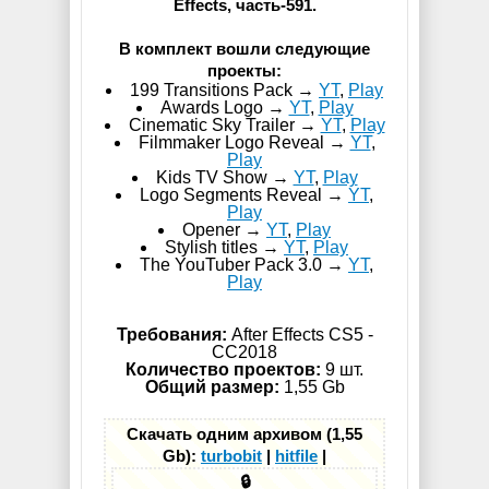
Effects, часть-591.
В комплект вошли следующие
проекты:
199 Transitions Pack →
YT
,
Play
Awards Logo →
YT
,
Play
Cinematic Sky Trailer →
YT
,
Play
Filmmaker Logo Reveal →
YT
,
Play
Kids TV Show →
YT
,
Play
Logo Segments Reveal →
YT
,
Play
Opener →
YT
,
Play
Stylish titles →
YT
,
Play
The YouTuber Pack 3.0 →
YT
,
Play
Требования:
After Effects CS5 -
СС2018
Количество проектов:
9 шт.
Общий размер:
1,55 Gb
Скачать одним архивом (1,55
Gb):
turbobit
|
hitfile
|
🔒