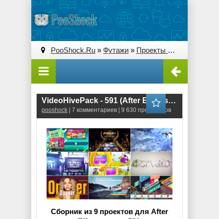
PooShock.Ru
»
Футажи
»
Проекты After Effects
» V
VideoHivePack - 591 (After Effects Projects Pack)
pooshock
| 7 комментариев | 9 630 просмотров
Сборник из 9 проектов для After