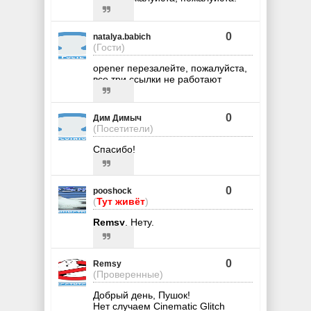
0
natalya.babich
(Гости)
opener перезалейте, пожалуйста,
все три ссылки не работают
0
Дим Димыч
(Посетители)
Спасибо!
0
pooshock
(
Тут живёт
)
Remsy
, Нету.
0
Remsy
(Проверенные)
Добрый день, Пушок!
Нет случаем Cinematic Glitch