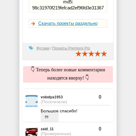
md5:
98c31970f219fefcad2ef96fd3e31367
Скачать проекты раздельно
Футажи
/
Проекты Premiere Pro
👇 Теперь более новые комментарии
находятся вверху! 👇
0
volodya1953
(Посетители)
Большое спасибо!
0
zaid_11
(Проверенные)