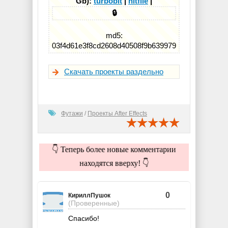
Gb):
turbobit
|
hitfile
|
🔒
md5:
03f4d61e3f8cd2608d40508f9b639979
Скачать проекты раздельно
Футажи
/
Проекты After Effects
👇 Теперь более новые комментарии
находятся вверху! 👇
0
КириллПушок
(Проверенные)
Спасибо!