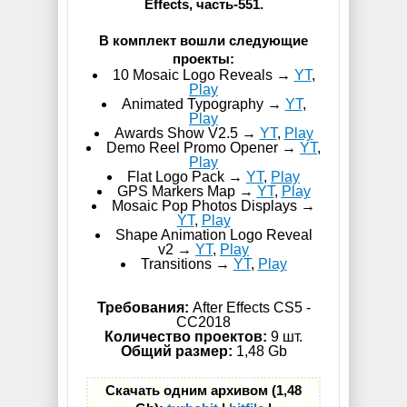
Effects, часть-551.
В комплект вошли следующие
проекты:
10 Mosaic Logo Reveals →
YT
,
Play
Animated Typography →
YT
,
Play
Awards Show V2.5 →
YT
,
Play
Demo Reel Promo Opener →
YT
,
Play
Flat Logo Pack →
YT
,
Play
GPS Markers Map →
YT
,
Play
Mosaic Pop Photos Displays →
YT
,
Play
Shape Animation Logo Reveal
v2 →
YT
,
Play
Transitions →
YT
,
Play
Требования:
After Effects CS5 -
СС2018
Количество проектов:
9 шт.
Общий размер:
1,48 Gb
Скачать одним архивом (1,48