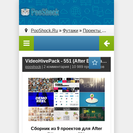
PooShock.Ru
»
Футажи
»
Проекты After Effects
» V
VideoHivePack - 551 (After Effects Projects Pack)
pooshock
| 2 комментария | 10 989 просмотров
Сборник из 9 проектов для After