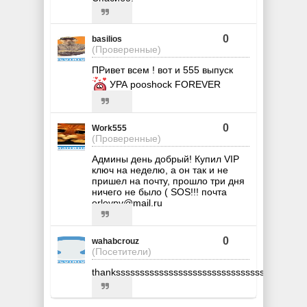
0
basilios
(Проверенные)
ПРивет всем ! вот и 555 выпуск
УРА pooshock FOREVER
0
Work555
(Проверенные)
Админы день добрый! Купил VIP
ключ на неделю, а он так и не
пришел на почту, прошло три дня
ничего не было ( SOS!!! почта
orlovpv@mail.ru
0
wahabcrouz
(Посетители)
thankssssssssssssssssssssssssssssssssssss