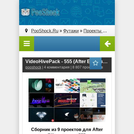
PooShock.Ru
»
Футажи
»
Проекты After Effects
» V
VideoHivePack - 555 (After Effects Projects Pack)
pooshock
| 4 комментария | 8 807 просмотров
Сборник из 9 проектов для After