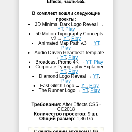
Effects, часть-555.
В комплект вошли следующие
проекты:
3D Minimal Dark Logo Reveal →
YT
,
Play
50 Motion Typography Concepts
v2 →
YT
,
Play
Animated Map Path v.3 →
YT
,
Play
Audio Driven Heartbeat Template
→
YT
,
Play
Broadcast Promo 4K →
YT
,
Play
Corporate Typography Explainer
→
YT
,
Play
Diamond Logo Reveal →
YT
,
Play
Fast Glitch Logo →
YT
,
Play
The Runner Logo →
YT
,
Play
Требования:
After Effects CS5 -
СС2018
Количество проектов:
9 шт.
Общий размер:
1,86 Gb
Скачать одним архивом (1,86