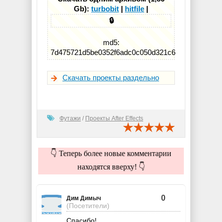
Gb):
turbobit
|
hitfile
|
🔒
md5:
7d475721d5be0352f6adc0c050d321c6
Скачать проекты раздельно
Футажи
/
Проекты After Effects
👇 Теперь более новые комментарии
находятся вверху! 👇
0
Дим Димыч
(Посетители)
Спасибо!