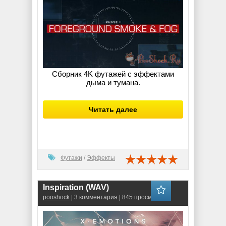
Сборник 4K футажей с эффектами
дыма и тумана.
Читать далее
Футажи
/
Эффекты
Inspiration (WAV)
pooshock
| 3 комментария | 845 просмотров