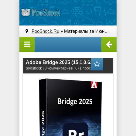
PooShock.Ru
» Материалы за Июнь 2025 года » Страница 2
Adobe Bridge 2025 (15.1.0.635)
pooshock
| 0 комментариев | 671 просмотров