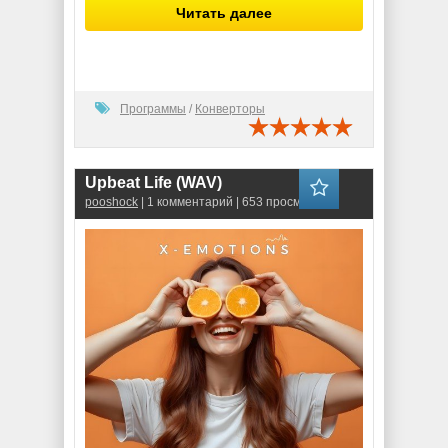
Читать далее
Программы
/
Конверторы
Upbeat Life (WAV)
pooshock
| 1 комментарий | 653 просмотров