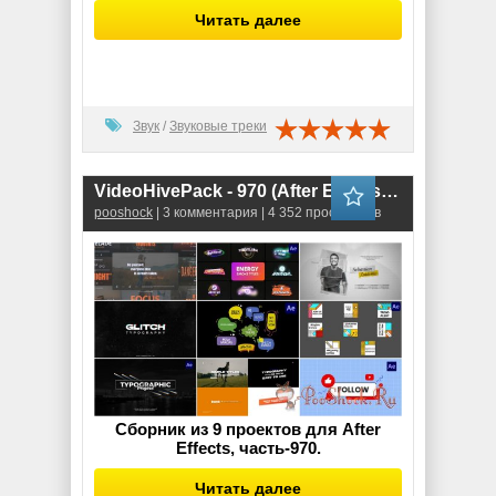
Читать далее
Звук
/
Звуковые треки
VideoHivePack - 970 (After Effects Projects Pack)
pooshock
| 3 комментария | 4 352 просмотров
Сборник из 9 проектов для After
Effects, часть-970.
Читать далее