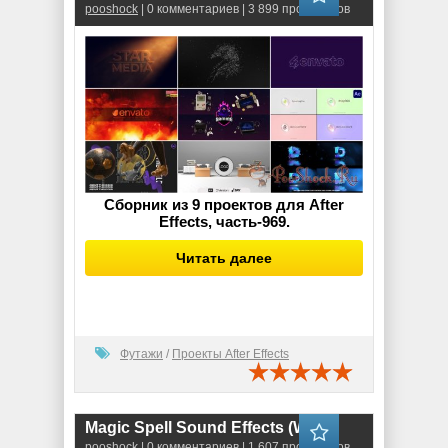
pooshock
| 0 комментариев | 3 899 просмотров
Сборник из 9 проектов для After
Effects, часть-969.
Читать далее
Футажи
/
Проекты After Effects
Magic Spell Sound Effects (WAV)
pooshock
| 0 комментариев | 1 607 просмотров