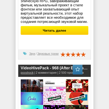
эпическую RPG, завораживающий
фильм, музыкальный проект в стиле
фэнтези или захватывающий опыт
виртуальной реальности, этот набор
предоставляет все необходимое для
создания потрясающей звуковой магии.
Читать далее
Звук
/
Звуковые треки
VideoHivePack - 968 (After Effects Projects Pack)
pooshock
| 2 комментария | 2 500 просмотров