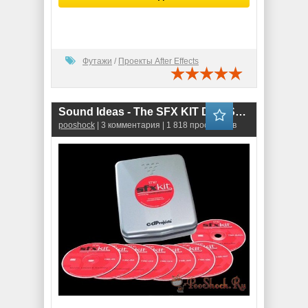
Футажи
/
Проекты After Effects
Sound Ideas - The SFX KIT Disk Sound Effects Library (WAV)
pooshock
| 3 комментария | 1 818 просмотров