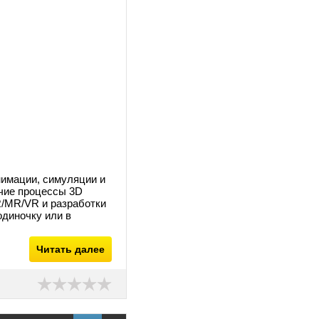
имации, симуляции и
очие процессы 3D
/MR/VR и разработки
одиночку или в
Читать далее