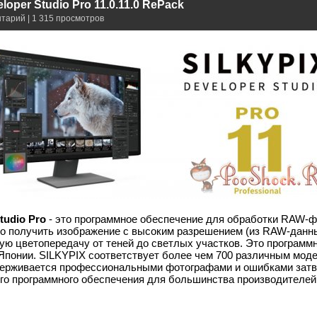
loper Studio Pro 11.0.11.0 RePack
нтарий | 1 315 просмотров
tudio Pro
- это программное обеспечение для обработки RAW-ф
о получить изображение с высоким разрешением (из RAW-данн
ную цветопередачу от теней до светлых участков. Это программ
Японии. SILKYPIX соответствует более чем 700 различным мо
держивается профессиональными фотографами и ошибками затв
ого программного обеспечения для большинства производителе