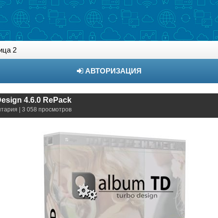
ица 2
АВТОРИЗАЦИЯ
esign 4.6.0 RePack
нтария | 3 058 просмотров