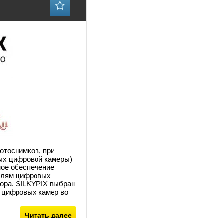
отоснимков, при
ых цифровой камеры),
ное обеспечение
делям цифровых
ора. SILKYPIX выбран
й цифровых камер во
Читать далее