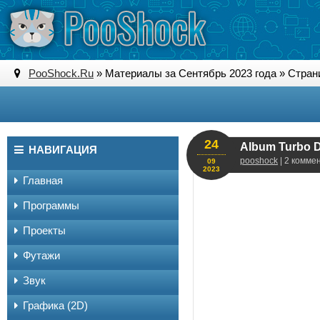
PooShock.Ru
» Материалы за Сентябрь 2023 года » Стран
24
Album Turbo D
НАВИГАЦИЯ
pooshock
| 2 комме
09
2023
Главная
Программы
Проекты
Футажи
Звук
Графика (2D)