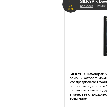
21
SILKYPIX Deve
pooshock
| 1 комме
09
2023
SILKYPIX Developer S
помощи которого можн
что предполагает точ
полностью сделано в 
фотоаппаратов и под
в качестве стандартн
всем мире.