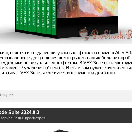
екинг, очистка и создание визуальных эффектов прямо в After Eff
едназначенные для решения некоторых из самых больших пробл
 художники по визуальным эффектам. В VFX Suite есть инструме
га и замены / удаления объектов. И если вам нужны качественн
ъектива - VFX Suite также имеет инструменты для этого.
Plug-ins)
de Suite 2024.0.0
нтариев | 2 860 просмотров