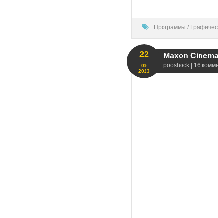
0
Программы
/
Графичес
22
Maxon Cinema 
pooshock
| 16 комм
09
2023