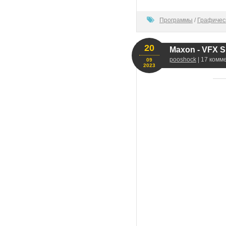
0
Программы
/
Графичес
20
Maxon - VFX Su
pooshock
| 17 комм
09
2023