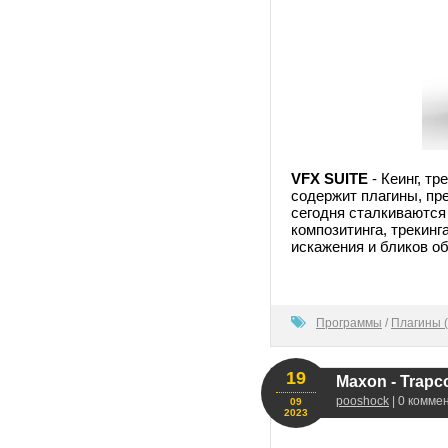
VFX SUITE
- Кеинг, тр
содержит плагины, пр
сегодня сталкиваются
композитинга, трекин
искажения и бликов об
0
Программы
/
Плагины (
19
Maxon - Trapco
pooshock
| 0 комме
09
2023