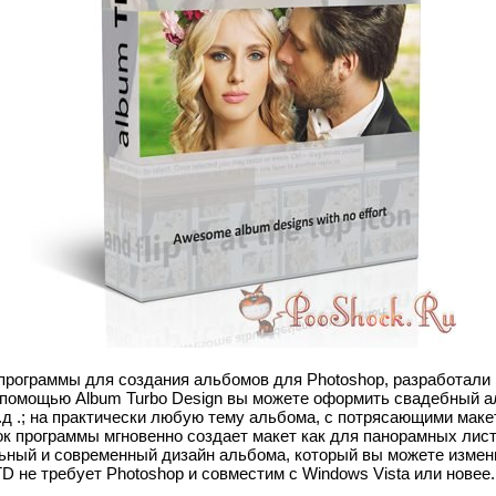
программы для создания альбомов для Photoshop, разработали 
С помощью Album Turbo Design вы можете оформить свадебный а
т.д .; на практически любую тему альбома, с потрясающими мак
к программы мгновенно создает макет как для панорамных листо
ьный и современный дизайн альбома, который вы можете измени
D не требует Photoshop и совместим с Windows Vista или новее.